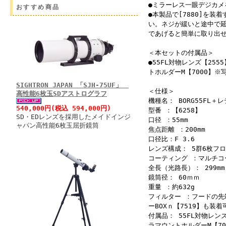
●ミラーレス一眼デジカメを
おすすめ商品
●本製品で[7880]を
い。ネジが緩いと途中で
であげると簡単に取り出
＜本セットの付属品＞
●55FL対物レンズ【2555
トホルダーM【7000】※
SIGHTRON JAPAN 「SJH-75UF」
＜仕様＞
高性能6枚玉SDアストログラフ
機種名： BORG55FL＋
540,000円(税込 594,000円)
型番 ：【6258】
SD・EDレンズを採用したメイドインジ
口径 ：55mm
ャパン高性能6枚玉屈折鏡筒
焦点距離 ：200mm
口径比：F 3.6
レンズ構成： 5群6枚フ
コーティング ：マルチコ
全長（光路長）： 299mm（
鏡筒径： 60ｍｍ
重量 ：約632g
フィルター ：フードの先
ーBOXｎ【7519】も装着
付属品： 55FL対物レンズ【
ラマウントホルダーM【7