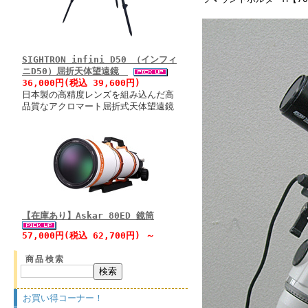
SIGHTRON infini D50 （インフィ
ニD50）屈折天体望遠鏡
36,000円(税込 39,600円)
日本製の高精度レンズを組み込んだ高
品質なアクロマート屈折式天体望遠鏡
【在庫あり】Askar 80ED 鏡筒
57,000円(税込 62,700円) ～
商品検索
お買い得コーナー！