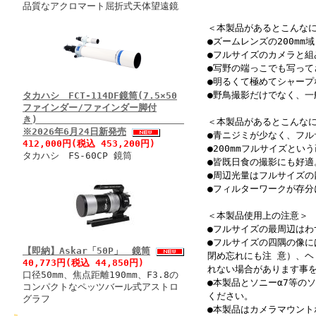
品質なアクロマート屈折式天体望遠鏡
＜本製品があるとこんな
●ズームレンズの200mm
●フルサイズのカメラと組
●写野の端っこでも写っ
●明るくて極めてシャープ
●野鳥撮影だけでなく、
タカハシ FCT-114DF鏡筒(7.5×50
ファインダー/ファインダー脚付
き)
＜本製品があるとこんな
※2026年6月24日新発売
●青ニジミが少なく、フ
412,000円(税込 453,200円)
●200mmフルサイズと
タカハシ FS-60CP 鏡筒
●皆既日食の撮影にも好
●周辺光量はフルサイズの
●フィルターワークが存
＜本製品使用上の注意＞
●フルサイズの最周辺は
●フルサイズの四隅の像に
【即納】Askar「50P」 鏡筒
閉め忘れにも注 意）、
40,773円(税込 44,850円)
れない場合があります事を
口径50mm、焦点距離190mm、F3.8の
●本製品とソニーα7等の
コンパクトなペッツバール式アストロ
ください。
グラフ
●本製品はカメラマウントホ