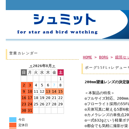
営業カレンダー
HOME
>
BORG
>
鏡筒セ
＜
2026年8月
＞
ボーグ55FL+レデュー
日
月
火
水
木
金
土
1
200mm望遠レンズの決
2
3
4
5
6
7
8
9
10
11
12
13
14
15
＜本製品の特長＞
16
17
18
19
20
21
22
◎フルサイズ対応。200
◎フローライト採用の55F
23
24
25
26
27
28
29
◎天体写真に耐える5群6
30
31
◎カメラレンズの単焦点20
今日
◎一式632gという軽量
定休日
◎都会でも気軽に撮影が