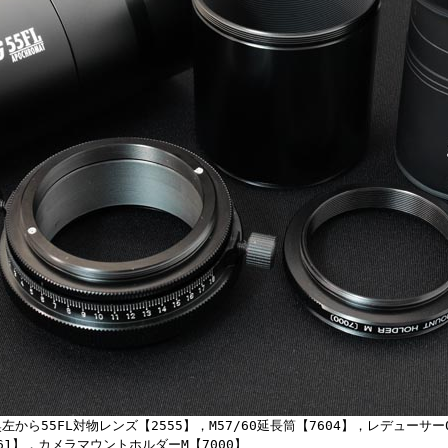
ら55FL対物レンズ【2555】，M57/60延長筒【7604】，レデューサー0
761】，カメラマウントホルダーM【7000】