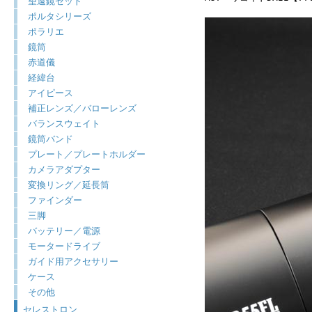
望遠鏡セット
ポルタシリーズ
ポラリエ
鏡筒
赤道儀
経緯台
アイピース
補正レンズ／バローレンズ
バランスウェイト
鏡筒バンド
プレート／プレートホルダー
カメラアダプター
変換リング／延長筒
ファインダー
三脚
バッテリー／電源
モータードライブ
ガイド用アクセサリー
ケース
その他
セレストロン