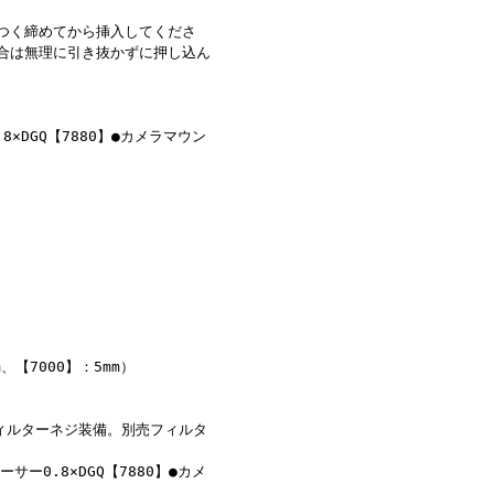
きつく締めてから挿入してくださ
合は無理に引き抜かずに押し込ん
.8×DGQ【7880】●カメラマウン
m、【7000】：5mm）
フィルターネジ装備。別売フィルタ
ーサー0.8×DGQ【7880】●カメ