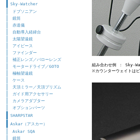
Sky-Watcher
ドブソニアン
鏡筒
赤道儀
自動導入経緯台
太陽望遠鏡
アイピース
ファインダー
補正レンズ／バローレンズ
組み合わせ例 ： Sky-W
モータードライブ／GOTO
※カウンターウェイトはビ
極軸望遠鏡
ケース
天頂ミラー／天頂プリズム
ガイド用アクセサリー
カメラアダプター
オプションパーツ
SHARPSTAR
Askar（アスカー）
Askar SQA
鏡筒