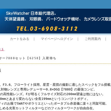
カートをみる
｜
マイページへログイン
｜
ご利用案内
｜
ット
サー7880セット【6258】入荷待ち
定版
mm。F3.6。フローライト採用。星雲・星団の撮影に適したスペックをフル搭載
L対物レンズと専用レデューサー0.8×DGQ【7880】の最強コンビ。
枚の高性能レンズ。Fが明るくフルサイズ対応の200mm望遠は他にはない。
0mmとあまり変わらない全長199mmというコンパクトボディ。
ボディのお蔭でSWATやポラリエといったポータブル赤道儀に楽々と同架可能。
楽しめる光害カットフィルターなどのフィルターワークが自由自在。