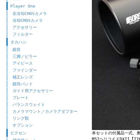
Player One
非冷却CMOSカメラ
冷却CMOSカメラ
アクセサリー
フィルター
タカハシ
鏡筒
三脚／ピラー
アイピース
ファインダー
補正レンズ
鏡筒バンド
ガイド用アクセサリー
プレート
バランスウェイト
カメラマウント／カメラアダプター
リング類
オプション
ビクセン
本セットの付属品一式。奥左か
M57ヘリコイドDXII【7