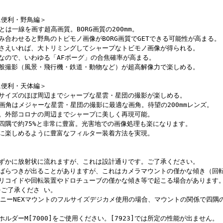
に便利・野鳥編＞
域とは一線を画す超高画質。BORG画質の200mm。
み合わせると野鳥のトビモノ画像がBORG画質でGETできる可能性が高まる。
てさえいれば、大トリミングしてシャープなトビモノ画像が得られる。
なので、いわゆる「AFボーグ」の合焦確率が高まる。
一般撮影（風景・飛行機・鉄道・動物など）が超高解像力で楽しめる。
に便利・天体編＞
ルサイズのほぼ周辺までシャープな星雲・星団の撮影が楽しめる。
いう画角はメジャーな星雲・星団の撮影に最適な画角。待望の200mmレンズ。
適。外部コロナの周辺までシャープに美しく再現可能。
四隅で約75%と非常に豊富。光害地での画像処理も楽になります。
分に楽しめるように豊富なフィルター装着方法を実現。
わずかに放射状に流れますが、これは設計通りです。ご了承ください。
ばらつきが出ることがありますが、これはカメラマウントの僅かな傾き（回転装
ヘリコイドや回転装置やドロチューブの僅かな傾き等で起こる場合があります
ご了承くださ い。
ソニーNEXマウントのフルサイズデジカメ使用の場合、マウントの関係で四隅
ルダーM[7000]をご使用ください。[7923]では所定の性能が出ません。