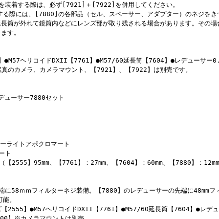
装着する際は、必ず[7921]＋[7922]を併用してください。
装着する際には、[7880]の各部品（セル、スペーサー、アダプター）のネジを
延長筒が外れて鏡筒内などにレンズ部が取り残される場合があります。その場
せます。
】●M57ヘリコイドDXII【7761】●M57/60延長筒【7604】●レデューサー0
写真のカメラ、カメラマウント、【7921】、【7922】は別売です。
レデューサー7880セット
ローライトアポクロマート
ート
【2555】95mm、【7761】：27mm、【7604】：60mm、【7880】：12m
端に58ｍｍフィルターネジ装備。【7880】のレデューサーの先端に48mm
可能。
2555】●M57ヘリコイドDXII【7761】●M57/60延長筒【7604】●レデュ
000】※カメラマウントは別売