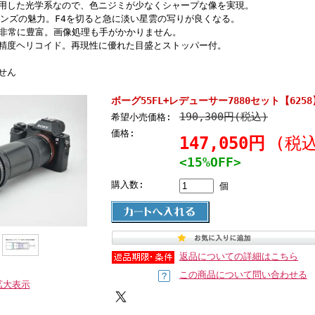
使用した光学系なので、色ニジミが少なくシャープな像を実現。
レンズの魅力。F4を切ると急に淡い星雲の写りが良くなる。
％と非常に豊富。画像処理も手がかかりません。
高精度ヘリコイド。再現性に優れた目盛とストッパー付。
せん
ボーグ55FL+レデューサー7880セット【625
190,300円(税込)
希望小売価格:
価格:
147,050円
(税込
<15%OFF>
購入数:
個
返品についての詳細はこちら
この商品について問い合わせる
拡大表示