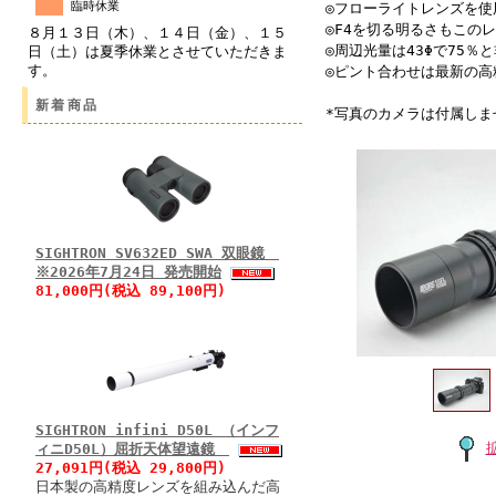
臨時休業
◎フローライトレンズを
◎F4を切る明るさもこの
８月１３日（木）、１４日（金）、１５
◎周辺光量は43Φで75
日（土）は夏季休業とさせていただきま
す。
◎ピント合わせは最新の
新着商品
*写真のカメラは付属しま
SIGHTRON SV632ED SWA 双眼鏡
※2026年7月24日 発売開始
81,000円(税込 89,100円)
SIGHTRON infini D50L （インフ
ィニD50L）屈折天体望遠鏡
27,091円(税込 29,800円)
日本製の高精度レンズを組み込んだ高