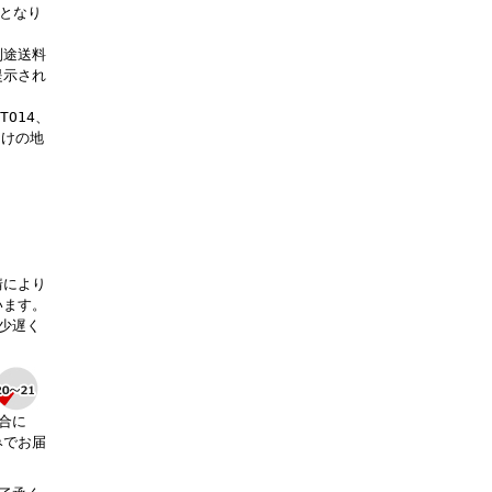
料となり
別途送料
提示され
OTO14、
届けの地
。
情により
います。
少遅く
合に
みでお届