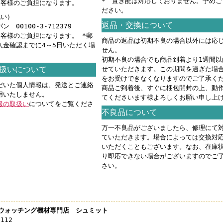
* 置き配は対応しておりません。予めご
お客様のご負担になります。
ださい。
払い）
返品・交換について
 00100-3-712379
お客様のご負担になります。 *郵
商品の返品は初期不良の場合以外には応
入金確認までに4～5日いただく場
せん。
。
初期不良の場合でも商品到着より1週間以
扱いについて
せていただきます。この期間を過ぎた場
をお受けできなくなりますのでご了承く
だいた個人情報は、発送とご連絡
商品ご到着後、すぐに梱包開封の上、動
用いたしません。
てくださいます様よろしくお願い申し上
報の取扱い
についてをご覧くださ
不良品について
万一不良品がございましたら、修理にて
ていただきます。場合によっては交換対
いただくこともございます。なお、在庫
り即応できない場合がございますのでご
さい。
ウォッチング機材専門店 シュミット
3112