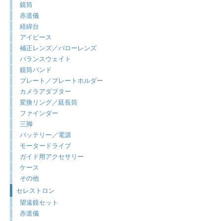
鏡筒
赤道儀
経緯台
アイピース
補正レンズ／バローレンズ
バランスウェイト
鏡筒バンド
プレート／プレートホルダー
カメラアダプター
変換リング／延長筒
ファインダー
三脚
バッテリー／電源
モータードライブ
ガイド用アクセサリー
ケース
その他
セレストロン
望遠鏡セット
赤道儀