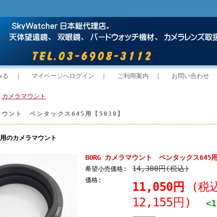
みる
｜
マイページへログイン
｜
ご利用案内
｜
お問い合わせ
>
カメラマウント
マウント ペンタックス645用【5030】
5用のカメラマウント
BORG カメラマウント ペンタックス645用
14,300円(税込)
希望小売価格:
価格:
11,050円
(税
12,155円)
<1