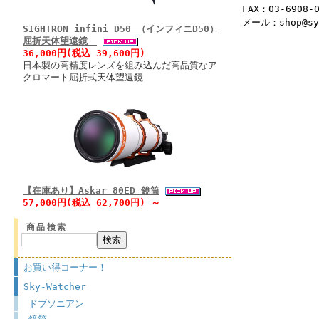
FAX：03-6908-
メール：shop@syu
SIGHTRON infini D50 （インフィニD50）
屈折天体望遠鏡
36,000円(税込 39,600円)
日本製の高精度レンズを組み込んだ高品質なア
クロマート屈折式天体望遠鏡
【在庫あり】Askar 80ED 鏡筒
57,000円(税込 62,700円) ～
商品検索
お買い得コーナー！
Sky-Watcher
ドブソニアン