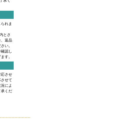
了承く
じられま
内とさ
合、返品
ださい。
作確認し
げます。
対応させ
応させて
状況によ
了承くだ