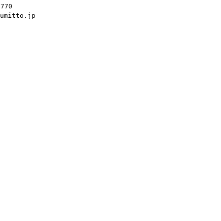
0770
mitto.jp