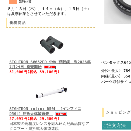
臨時休業
８月１３日（木）、１４日（金）、１５日（土）
は夏季休業とさせていただきます。
新着商品
SIGHTRON SV632ED SWA 双眼鏡 ※2026年
ペンタックス64
7月24日 発売開始
外径(最大) 78Φ
81,000円(税込 89,100円)
内径(最小) 55Φ
パーツ取付サイズ:
SIGHTRON infini D50L （インフィニ
ショッピン
D50L）屈折天体望遠鏡
27,091円(税込 29,800円)
日本製の高精度レンズを組み込んだ高品質なア
ご注文方法
クロマート屈折式天体望遠鏡