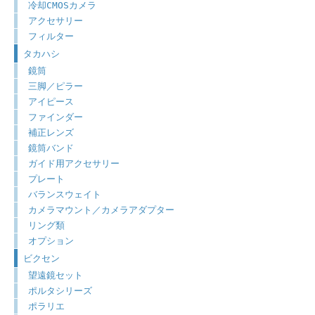
冷却CMOSカメラ
アクセサリー
フィルター
タカハシ
鏡筒
三脚／ピラー
アイピース
ファインダー
補正レンズ
鏡筒バンド
ガイド用アクセサリー
プレート
バランスウェイト
カメラマウント／カメラアダプター
リング類
オプション
ビクセン
望遠鏡セット
ポルタシリーズ
ポラリエ