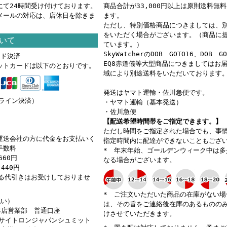
にて24時間受け付けております。
商品合計が33,000円以上は原則送料無
メールの対応は、店休日を除きま
ます。
ただし、特別価格商品につきましては、
をいただく場合がございます。（商品に
いて
ています。）
SkyWatcherのDOB GOTO16、DOB G
ード決済
EQ8赤道儀等大型商品につきましてはお
ットカードは以下のとおりです。
域により別途送料をいただいております
発送はヤマト運輸・佐川急便です。
ンライン決済）
・ヤマト運輸（基本発送）
・佐川急便
【配送希望時間帯をご指定できます。】
ただし時間をご指定された場合でも、事
運送会社の方に代金をお支払いく
指定時間内に配達ができないこともござ
手数料
* 年末年始、ゴールデンウィーク中は多
660円
なる場合がございます。
440円
える代引きはお受けしておりませ
* ご注文いただいた商品の在庫がない場
払い）
は、その旨をご連絡後在庫のあるものの
 本店営業部 普通口座
けさせていただきます。
カ）サイトロンジャパンシュミット