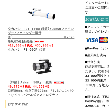
インターネット
ご注文やご質問
す。
お支払いにつ
■クレジットカ
タカハシ FCT-114DF鏡筒(7.5×50ファイン
取扱いのクレジ
ダー/ファインダー脚付
き) ※2026
年6月24日新発売
412,000円(税込 453,200円)
■PayPay（オ
タカハシ FS-60CP 鏡筒
■楽天銀行決済
■代金引換
商品到着時に、
ださい。代引き
33,000円以上 
33,000円未満 
【即納】Askar「50P」 鏡筒
※30万円を超
40,773円(税込 44,850円)
ん。
口径50mm、焦点距離190mm、F3.8のコンパク
トなペッツバール式アストログラフ
■銀行振込（前
PayPay銀行
おすすめ商品
3290716 