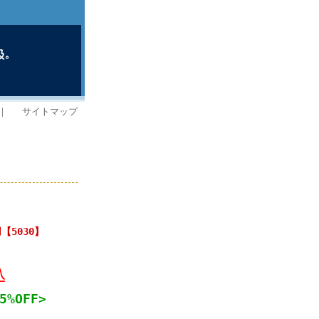
｜
サイトマップ
【5030】
込
5%OFF>