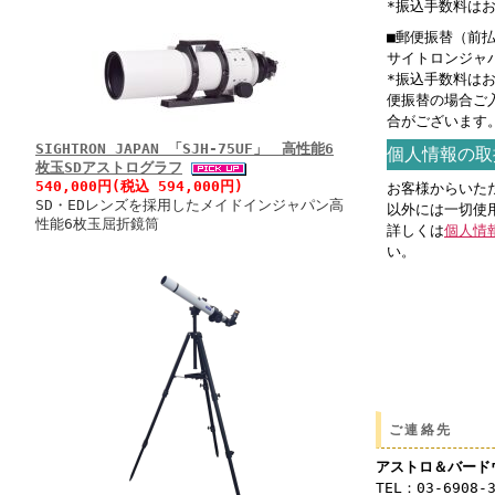
*振込手数料は
■郵便振替（前
サイトロンジャパン
*振込手数料は
便振替の場合ご
合がございます
SIGHTRON JAPAN 「SJH-75UF」 高性能6
個人情報の取
枚玉SDアストログラフ
540,000円(税込 594,000円)
お客様からいた
SD・EDレンズを採用したメイドインジャパン高
以外には一切使
性能6枚玉屈折鏡筒
詳しくは
個人情
い。
ご連絡先
アストロ＆バード
TEL：03-6908-