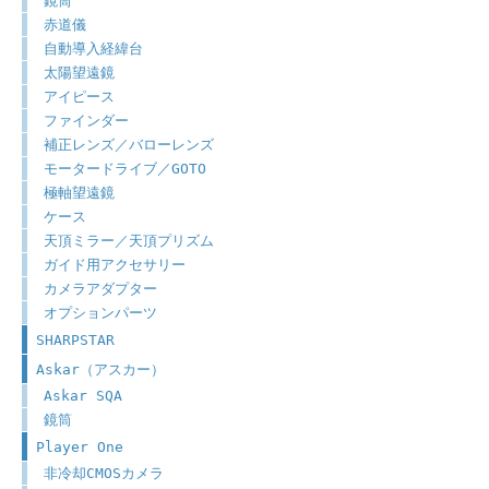
鏡筒
赤道儀
自動導入経緯台
太陽望遠鏡
アイピース
ファインダー
補正レンズ／バローレンズ
モータードライブ／GOTO
極軸望遠鏡
ケース
天頂ミラー／天頂プリズム
ガイド用アクセサリー
カメラアダプター
オプションパーツ
SHARPSTAR
Askar（アスカー）
Askar SQA
鏡筒
Player One
非冷却CMOSカメラ