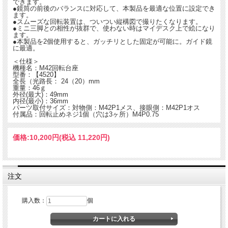
できます。
●鏡筒の前後のバランスに対応して、本製品を最適な位置に設定でき
ます。
●スムーズな回転装置は、ついつい縦構図で撮りたくなります。
●ミニ三脚との相性が抜群で、使わない時はマイデスク上で絵になり
ます。
●本製品を2個使用すると、ガッチリとした固定が可能に。ガイド鏡
に最適。
＜仕様＞
機種名：M42回転台座
型番：【4520】
全長（光路長： 24（20）mm
重量：46ｇ
外径(最大)：49mm
内径(最小)：36mm
パーツ取付サイズ：対物側：M42P1メス、接眼側：M42P1オス
付属品：回転止めネジ1個（穴は3ヶ所）M4P0.75
価格:
10,200円
(税込 11,220円)
注文
購入数：
個