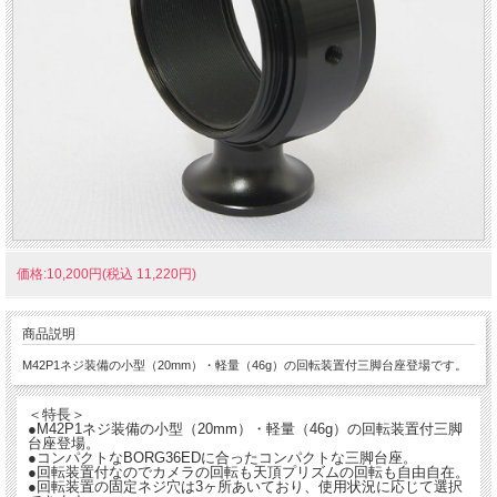
価格:10,200円(税込 11,220円)
商品説明
M42P1ネジ装備の小型（20mm）・軽量（46g）の回転装置付三脚台座登場です。
＜特長＞
●M42P1ネジ装備の小型（20mm）・軽量（46g）の回転装置付三脚
台座登場。
●コンパクトなBORG36EDに合ったコンパクトな三脚台座。
●回転装置付なのでカメラの回転も天頂プリズムの回転も自由自在。
●回転装置の固定ネジ穴は3ヶ所あいており、使用状況に応じて選択