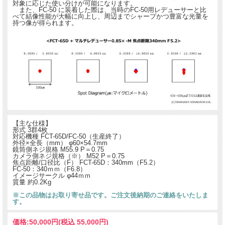
対象に応じた使い分けが可能になります。
また、FC-50 に装着した際は、当時のFC-50用レデューサーと比
べて結像性能が大幅に向上し、周辺までシャープかつ豊富な光量を
持つ像が得られます。
【主な仕様】
形式 3群4枚
対応機種 FCT-65D/FC-50（生産終了）
外径×全長（mm） φ60×54.7mm
鏡筒側ネジ規格 M55.9 P＝0.75
カメラ側ネジ規格（※） M52 P＝0.75
焦点距離/口径比（F） FCT-65D：340mm（F5.2）
FC-50：340ｍｍ（F6.8）
イメージサークル φ44ｍｍ
質量 約0.2Kg
※この品物はお取り寄せ品です。ご注文後納期のご連絡をいたしま
す。
価格:
50,000円
(税込 55,000円)