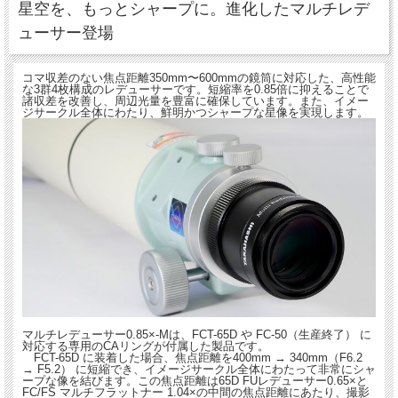
星空を、もっとシャープに。進化したマルチレデ
ューサー登場
コマ収差のない焦点距離350mm〜600mmの鏡筒に対応した、高性能
な3群4枚構成のレデューサーです。短縮率を0.85倍に抑えることで
諸収差を改善し、周辺光量を豊富に確保しています。また、イメー
ジサークル全体にわたり、鮮明かつシャープな星像を実現します。
マルチレデューサー0.85×-Mは、FCT-65D や FC-50（生産終了） に
対応する専用のCAリングが付属した製品です。
FCT-65D に装着した場合、焦点距離を400mm → 340mm（F6.2
→ F5.2） に短縮でき、イメージサークル全体にわたって非常にシャ
ープな像を結びます。この焦点距離は65D FUレデューサー0.65×と
FC/FS マルチフラットナー 1.04×の中間の焦点距離にあたり、撮影