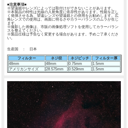
■注意事項■
※望遠鏡やレンズによっては取付けができないことがあります。
※本製品の特性は光線の入射角度に依存性があります。性能を正し
く発揮させる為、望遠レンズや望遠鏡との併用をお勧めします。広
角レンズでの使用は、画面に明るさやカラーバランスのムラが生じ
ます。
※撮影した画像は、市販の画像処理ソフトを使用してカラーバラン
スを整えてください。
※製品仕様は予告なく変更する場合があります。予めご了承くださ
い。
生産国 ： 日本
フィルター
ネジ径
ネジピッチ
フィルター厚
48mm
48mm
0.75mm
1.5mm
アメリカンサイズ
28.575mm
0.529mm
1.5mm