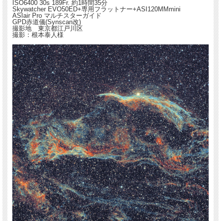
ISO6400 30s 189Fr. 約1時間35分
Skywatcher EVO50ED+専用フラットナー+ASI120MMmini
ASIair Pro マルチスターガイド
GPD赤道儀(Synscan改)
撮影地 東京都江戸川区
撮影：根本泰人様