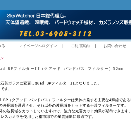
みる
｜
マイページへログイン
｜
ご利用案内
｜
お問い合わせ
ン
ad BPフィルターII（クアッド バンドパス フィルター）52mm
石英ガラスに変更しQuad BPフィルターIIとなりました。
りです。
ad BP（クアッド バンドパス）フィルターは天体の発する主要な4輝線であるHα
I付近の波長域を透過させ、それ以外の波長域をカットする干渉フィルターです。
以外の波長域をカットしていますので、強力な光害カット効果が期待できます
ーレスカメラを使用した都市部での星雲撮影に最適です。