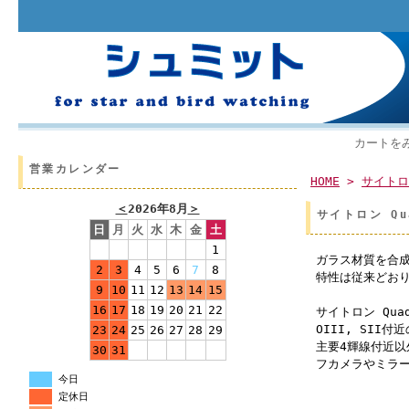
カートを
営業カレンダー
HOME
>
サイトロ
＜
2026年8月
＞
サイトロン Qu
日
月
火
水
木
金
土
1
ガラス材質を合成
2
3
4
5
6
7
8
特性は従来どお
9
10
11
12
13
14
15
16
17
18
19
20
21
22
サイトロン Qu
OIII, SI
23
24
25
26
27
28
29
主要4輝線付近
30
31
フカメラやミラ
今日
定休日