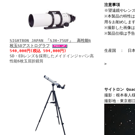
注意事項
※望遠鏡やレン
※本製品の特性
用をお勧めしま
※撮影した画像
※製品仕様は予
SIGHTRON JAPAN 「SJH-75UF」 高性能6
枚玉SDアストログラフ
生産国 ： 日
540,000円(税込 594,000円)
SD・EDレンズを採用したメイドインジャパン高
性能6枚玉屈折鏡筒
>
サイトロン Qu
撮影：根本泰人
撮影地：東京都