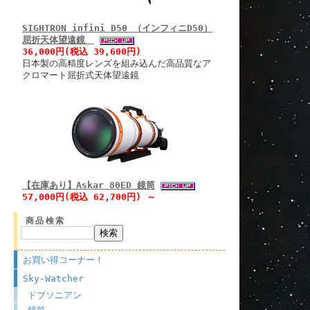
SIGHTRON infini D50 （インフィニD50）
屈折天体望遠鏡
36,000円(税込 39,600円)
日本製の高精度レンズを組み込んだ高品質なア
クロマート屈折式天体望遠鏡
【在庫あり】Askar 80ED 鏡筒
57,000円(税込 62,700円) ～
商品検索
お買い得コーナー！
Sky-Watcher
ドブソニアン