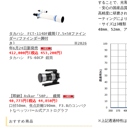
することで、光
・安心の国産品
高精度に研磨され
ーティングによ
・サイズは3種類
48mm、52m
タカハシ FCT-114DF鏡筒(7.5×50ファイン
ダー/ファインダー脚付
き) ※2026
年6月24日新発売
412,000円(税込 453,200円)
タカハシ FS-60CP 鏡筒
【即納】Askar「50P」 鏡筒
40,773円(税込 44,850円)
口径50mm、焦点距離190mm、F3.8のコンパク
トなペッツバール式アストログラフ
※上記透過特性
おすすめ商品