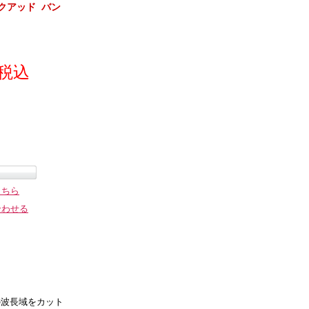
（クアッド バン
(税込
こちら
合わせる
の波長域をカット