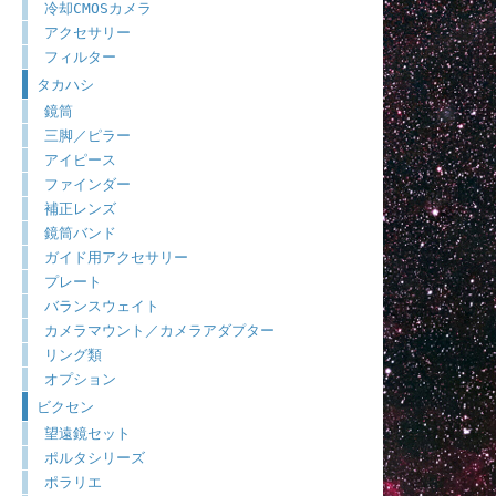
冷却CMOSカメラ
アクセサリー
フィルター
タカハシ
鏡筒
三脚／ピラー
アイピース
ファインダー
補正レンズ
鏡筒バンド
ガイド用アクセサリー
プレート
バランスウェイト
カメラマウント／カメラアダプター
リング類
オプション
ビクセン
望遠鏡セット
ポルタシリーズ
ポラリエ