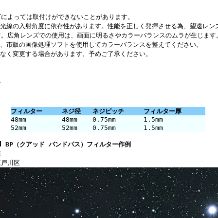
ズによっては取付けができないことがあります。
は光線の入射角度に依存性があります。性能を正しく発揮させる為、望遠レン
す。広角レンズでの使用は、画面に明るさやカラーバランスのムラが生じます
は、市販の画像処理ソフトを使用してカラーバランスを整えてください。
告なく変更する場合があります。予めご了承ください。
本
フィルター
ネジ径
ネジピッチ
フィルター厚
48mm
48mm
0.75mm
1.5mm
52mm
52mm
0.75mm
1.5mm
ad BP（クアッド バンドパス）フィルター作例
様
江戸川区