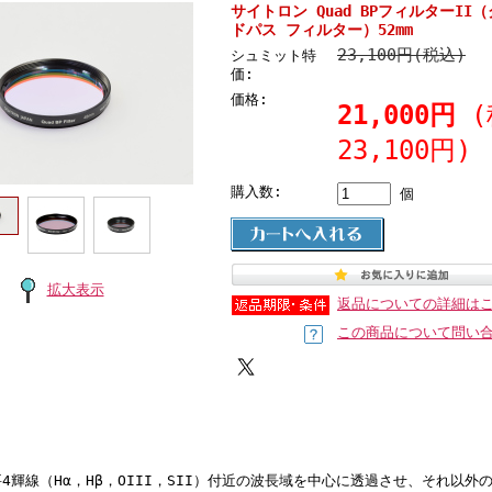
サイトロン Quad BPフィルターII
ドパス フィルター）52mm
23,100円(税込)
シュミット特
価:
価格:
21,000円
23,100円)
購入数:
個
拡大表示
返品についての詳細は
この商品について問い
4輝線（Hα，Hβ，OIII，SII）付近の波長域を中心に透過させ、それ以外