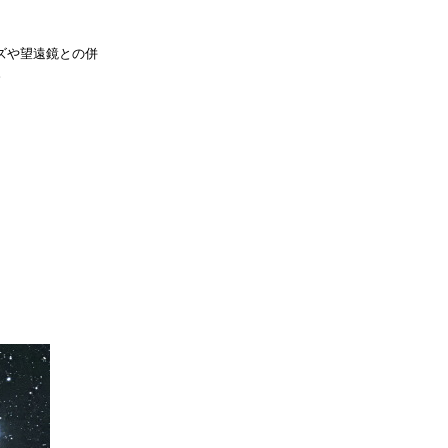
ズや望遠鏡との併
。