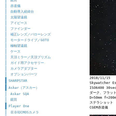
鏡筒
赤道儀
自動導入経緯台
太陽望遠鏡
アイピース
ファインダー
補正レンズ／バローレンズ
モータードライブ／GOTO
極軸望遠鏡
ケース
天頂ミラー／天頂プリズム
ガイド用アクセサリー
カメラアダプター
オプションパーツ
2018/11/15
SHARPSTAR
Skywatcher E
Askar（アスカー）
ISO6400 30
ダーク、フラッ
Askar SQA
D=50mm f=20
鏡筒
ステラショット
Player One
CGEM赤道儀
非冷却CMOSカメラ