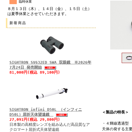
臨時休業
８月１３日（木）、１４日（金）、１５日（土）
は夏季休業とさせていただきます。
新着商品
SIGHTRON SV632ED SWA 双眼鏡 ※2026年
7月24日 発売開始
81,000円(税込 89,100円)
SIGHTRON infini D50L （インフィニ
＜製品の特長＞
D50L）屈折天体望遠鏡
27,091円(税込 29,800円)
・４輝線透過型
日本製の高精度レンズを組み込んだ高品質なア
天体の発する主要
クロマート屈折式天体望遠鏡