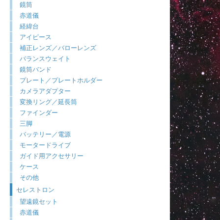
鏡筒
赤道儀
経緯台
アイピース
補正レンズ／バローレンズ
バランスウェイト
鏡筒バンド
プレート／プレートホルダー
カメラアダプター
変換リング／延長筒
ファインダー
三脚
バッテリー／電源
モータードライブ
ガイド用アクセサリー
ケース
その他
セレストロン
望遠鏡セット
赤道儀