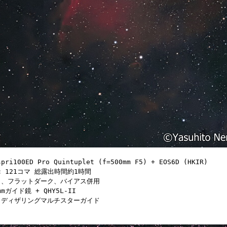
spri100ED Pro Quintuplet (f=500mm F5) + EOS6D (HKIR)
sec 121コマ 総露出時間約1時間
ト、フラットダーク、バイアス併用
0mmガイド鏡 + QHY5L-II
 ディザリングマルチスターガイド