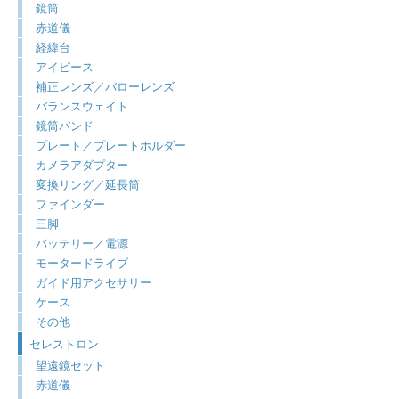
鏡筒
赤道儀
経緯台
アイピース
補正レンズ／バローレンズ
バランスウェイト
鏡筒バンド
プレート／プレートホルダー
カメラアダプター
変換リング／延長筒
ファインダー
三脚
バッテリー／電源
モータードライブ
ガイド用アクセサリー
ケース
その他
セレストロン
望遠鏡セット
赤道儀