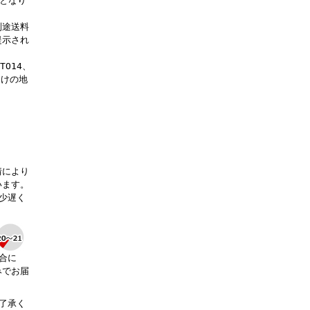
料となり
別途送料
提示され
OTO14、
届けの地
。
情により
います。
少遅く
合に
みでお届
了承く