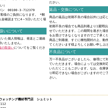
ださい。
払い）
返品・交換について
 00100-3-712379
お客様のご負担になります。 *郵
商品の返品は初期不良の場合以外には応
入金確認までに4～5日いただく場
せん。
。
初期不良の場合でも商品到着より1週間以
扱いについて
せていただきます。この期間を過ぎた場
をお受けできなくなりますのでご了承く
だいた個人情報は、発送とご連絡
商品ご到着後、すぐに梱包開封の上、動
用いたしません。
てくださいます様よろしくお願い申し上
報の取扱い
についてをご覧くださ
不良品について
万一不良品がございましたら、修理にて
ていただきます。場合によっては交換対
いただくこともございます。なお、在庫
り即応できない場合がございますのでご
さい。
ウォッチング機材専門店 シュミット
3112