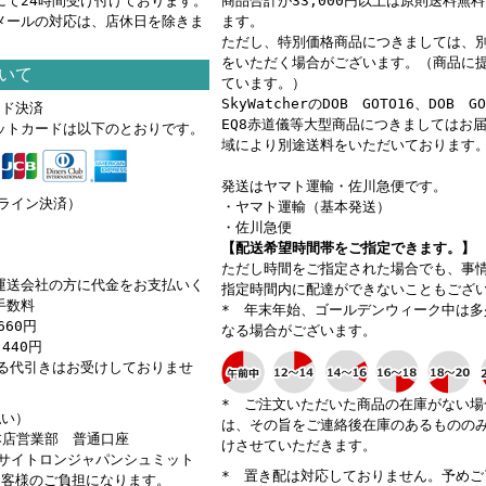
にて24時間受け付けております。
商品合計が33,000円以上は原則送料無
メールの対応は、店休日を除きま
ます。
ただし、特別価格商品につきましては、
をいただく場合がございます。（商品に
いて
ています。）
SkyWatcherのDOB GOTO16、DOB G
ード決済
EQ8赤道儀等大型商品につきましてはお
ットカードは以下のとおりです。
域により別途送料をいただいております
発送はヤマト運輸・佐川急便です。
ンライン決済）
・ヤマト運輸（基本発送）
・佐川急便
【配送希望時間帯をご指定できます。】
ただし時間をご指定された場合でも、事
運送会社の方に代金をお支払いく
指定時間内に配達ができないこともござ
手数料
* 年末年始、ゴールデンウィーク中は多
660円
なる場合がございます。
440円
える代引きはお受けしておりませ
* ご注文いただいた商品の在庫がない場
払い）
は、その旨をご連絡後在庫のあるものの
 本店営業部 普通口座
けさせていただきます。
カ）サイトロンジャパンシュミット
* 置き配は対応しておりません。予めご
お客様のご負担になります。