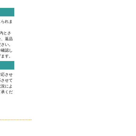
じられま
内とさ
合、返品
ださい。
作確認し
げます。
対応させ
応させて
状況によ
了承くだ