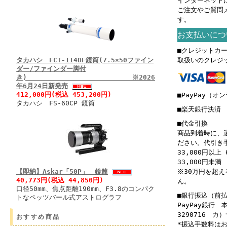
インターネット
ご注文やご質問
す。
お支払いにつ
■クレジットカ
タカハシ FCT-114DF鏡筒(7.5×50ファイン
取扱いのクレジ
ダー/ファインダー脚付
き) ※2026
年6月24日新発売
412,000円(税込 453,200円)
■PayPay（オ
タカハシ FS-60CP 鏡筒
■楽天銀行決済
■代金引換
商品到着時に、
ださい。代引き
33,000円以上 
33,000円未満 
【即納】Askar「50P」 鏡筒
※30万円を超
40,773円(税込 44,850円)
ん。
口径50mm、焦点距離190mm、F3.8のコンパク
■銀行振込（前
トなペッツバール式アストログラフ
PayPay銀行
3290716 
おすすめ商品
*振込手数料は