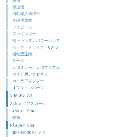
鏡筒
赤道儀
自動導入経緯台
太陽望遠鏡
アイピース
ファインダー
補正レンズ／バローレンズ
モータードライブ／GOTO
極軸望遠鏡
ケース
天頂ミラー／天頂プリズム
ガイド用アクセサリー
カメラアダプター
オプションパーツ
SHARPSTAR
Askar（アスカー）
Askar SQA
鏡筒
Player One
非冷却CMOSカメラ