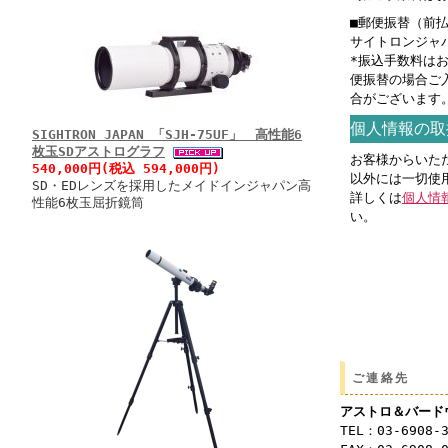
■郵便振替（前
サイトロンジャパン
*振込手数料は
便振替の場合ご
合がございます
個人情報の取
SIGHTRON JAPAN 「SJH-75UF」 高性能6
枚玉SDアストログラフ
お客様からいた
540,000円(税込 594,000円)
以外には一切使
SD・EDレンズを採用したメイドインジャパン高
詳しくは
個人情
性能6枚玉屈折鏡筒
い。
ご連絡先
アストロ＆バード
TEL：03-6908-