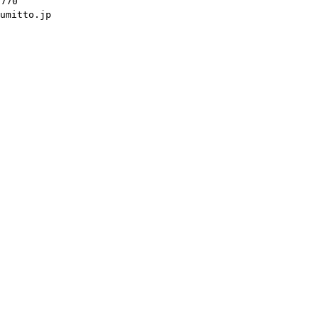
0770
mitto.jp