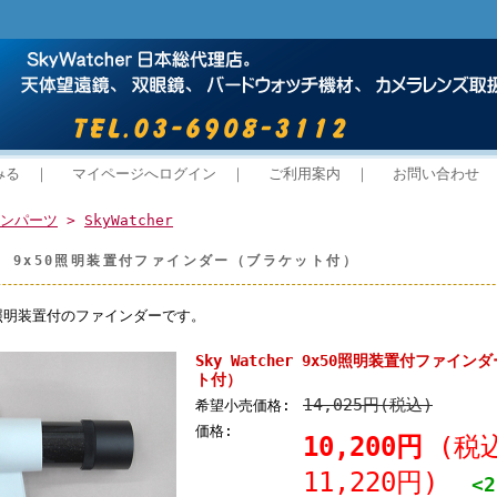
みる
｜
マイページへログイン
｜
ご利用案内
｜
お問い合わせ
ンパーツ
>
SkyWatcher
her 9x50照明装置付ファインダー（ブラケット付）
型照明装置付のファインダーです。
Sky Watcher 9x50照明装置付ファイ
ト付）
14,025円(税込)
希望小売価格:
価格:
10,200円
(税
11,220円)
<2