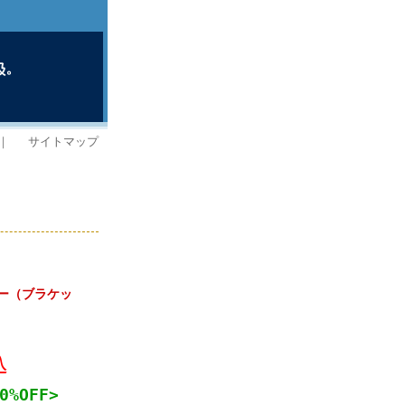
｜
サイトマップ
ンダー（ブラケッ
込
0%OFF>