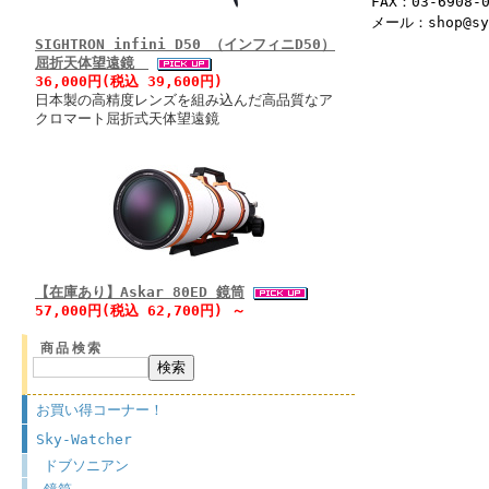
FAX：03-6908-
メール：shop@syu
SIGHTRON infini D50 （インフィニD50）
屈折天体望遠鏡
36,000円(税込 39,600円)
日本製の高精度レンズを組み込んだ高品質なア
クロマート屈折式天体望遠鏡
【在庫あり】Askar 80ED 鏡筒
57,000円(税込 62,700円) ～
商品検索
お買い得コーナー！
Sky-Watcher
ドブソニアン