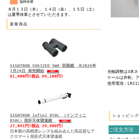
臨時休業
８月１３日（木）、１４日（金）、１５日（土）
は夏季休業とさせていただきます。
新着商品
SIGHTRON SV632ED SWA 双眼鏡 ※2026年
7月24日 発売開始
光軸調整は3本
81,000円(税込 89,100円)
ケールは井桁。
使用電池：LR11
SIGHTRON infini D50L （インフィニ
ショッピン
D50L）屈折天体望遠鏡
27,091円(税込 29,800円)
ご注文方法
日本製の高精度レンズを組み込んだ高品質なア
クロマート屈折式天体望遠鏡