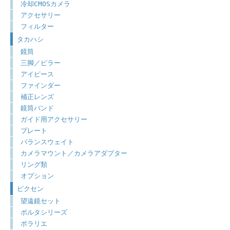
冷却CMOSカメラ
アクセサリー
フィルター
タカハシ
鏡筒
三脚／ピラー
アイピース
ファインダー
補正レンズ
鏡筒バンド
ガイド用アクセサリー
プレート
バランスウェイト
カメラマウント／カメラアダプター
リング類
オプション
ビクセン
望遠鏡セット
ポルタシリーズ
ポラリエ