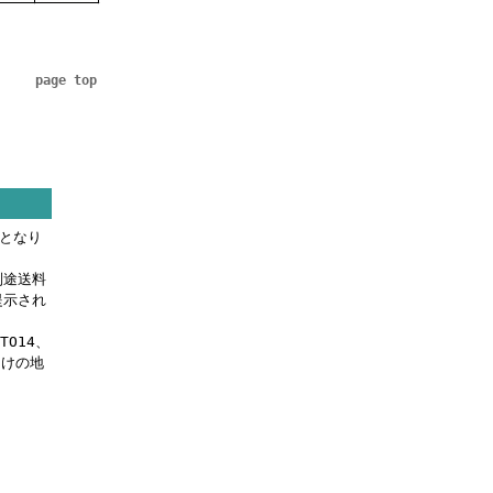
page top
料となり
別途送料
提示され
OTO14、
届けの地
。