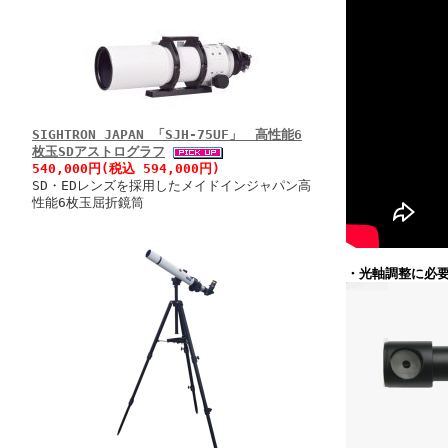
SIGHTRON JAPAN 「SJH-75UF」 高性能6
枚玉SDアストログラフ
540,000円(税込 594,000円)
SD・EDレンズを採用したメイドインジャパン高
性能6枚玉屈折鏡筒
・光軸調整に必