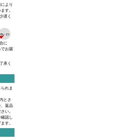
情により
います。
少遅く
合に
みでお届
了承く
じられま
内とさ
合、返品
ださい。
作確認し
げます。