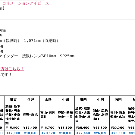
her コリメーションアイピース
m)
mm
等
mm（観測時）-1,071mm（収納時）
kg
kg
ァインダー、接眼レンズSP10mm、SP25mm
け方はこちら！
単です！