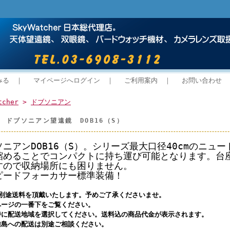
みる
｜
マイページへログイン
｜
ご利用案内
｜
お問い合わせ
tcher
>
ドブソニアン
her ドブソニアン望遠鏡 DOB16（S）
ニアンDOB16（S）。シリーズ最大口径40cmのニュ
縮めることでコンパクトに持ち運び可能となります。台
すので収納場所にも困りません。
ピードフォーカサー標準装備！
は別途送料を頂戴いたします。予めご了承くださいませ。
ページの一番下をご覧ください。
時に配送地域を選択してください。送料込の商品代金が表示されます。
離島への配送は別途ご相談ください。