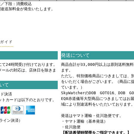
抜／下段：消費税込
別途追加料金が発生いたします。
グガイド
発送について
にて24時間受け付けております。
商品合計が33,000円以上は原則送料無
メールの対応は、店休日を除きま
ます。
ただし、特別価格商品につきましては、
をいただく場合がございます。（商品に
いて
ています。）
SkyWatcherのDOB GOTO16、DOB G
ード決済
EQ8赤道儀等大型商品につきましてはお
ットカードは以下のとおりです。
域により別途送料をいただいております
発送はヤマト運輸・佐川急便です。
ンライン決済）
・ヤマト運輸（基本発送）
・佐川急便
【配送希望時間帯をご指定できます。】