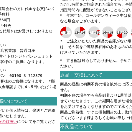
ただし時間をご指定された場合でも、事
運送会社の方に代金をお支払いく
指定時間内に配達ができないこともござ
手数料
* 年末年始、ゴールデンウィーク中は多
660円
なる場合がございます。
440円
える代引きはお受けしておりませ
* ご注文いただいた商品の在庫がない場
払い）
は、その旨をご連絡後在庫のあるものの
 本店営業部 普通口座
けさせていただきます。
カ）サイトロンジャパンシュミット
* 置き配は対応しておりません。予めご
お客様のご負担になります。
ださい。
払い）
返品・交換について
 00100-3-712379
お客様のご負担になります。 *郵
商品の返品は初期不良の場合以外には応
入金確認までに4～5日いただく場
せん。
。
初期不良の場合でも商品到着より1週間以
扱いについて
せていただきます。この期間を過ぎた場
をお受けできなくなりますのでご了承く
だいた個人情報は、発送とご連絡
商品ご到着後、すぐに梱包開封の上、動
用いたしません。
てくださいます様よろしくお願い申し上
報の取扱い
についてをご覧くださ
不良品について