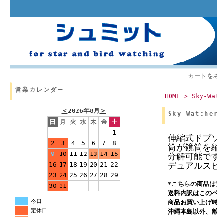
カートを
営業カレンダー
HOME
>
Sky-Wa
＜
2026年8月
＞
Sky Watc
日
月
火
水
木
金
土
1
伸縮式ドブソ
2
3
4
5
6
7
8
筒が鏡筒を
9
10
11
12
13
14
15
分解可能で
デュアルス
16
17
18
19
20
21
22
23
24
25
26
27
28
29
*こちらの商品
30
31
送料内訳はこの
今日
商品お買い上げ
定休日
沖縄本島以外、