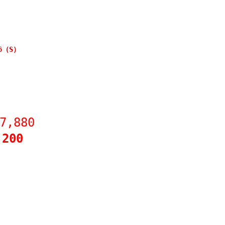
6（S）
7,880
,200