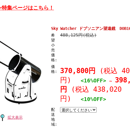
ン特集ページはこちら！
Sky Watcher ドブソニアン望遠鏡 DOB1
488,125円(税込)
希
望
小
売
価
格:
価
370,800円
(税込 40
格:
円)
398
<16%OFF>
～
円
(税込 438,020
円)
<10%OFF>
配
送
拡大表示
地
域: