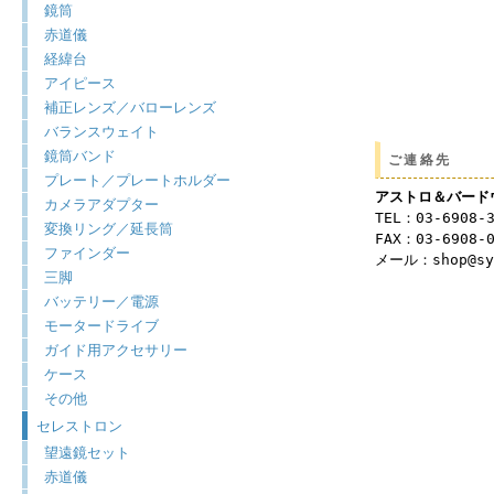
鏡筒
赤道儀
経緯台
アイピース
補正レンズ／バローレンズ
バランスウェイト
鏡筒バンド
ご連絡先
プレート／プレートホルダー
アストロ＆バード
カメラアダプター
TEL：03-6908-
変換リング／延長筒
FAX：03-6908-
ファインダー
メール：shop@syu
三脚
バッテリー／電源
モータードライブ
ガイド用アクセサリー
ケース
その他
セレストロン
望遠鏡セット
赤道儀