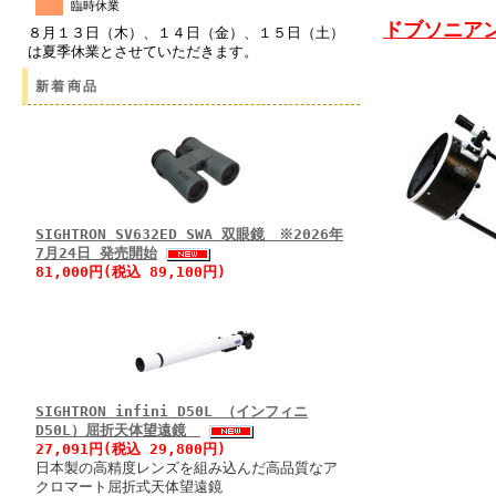
臨時休業
ドブソニア
８月１３日（木）、１４日（金）、１５日（土）
は夏季休業とさせていただきます。
新着商品
SIGHTRON SV632ED SWA 双眼鏡 ※2026年
7月24日 発売開始
81,000円(税込 89,100円)
SIGHTRON infini D50L （インフィニ
D50L）屈折天体望遠鏡
27,091円(税込 29,800円)
日本製の高精度レンズを組み込んだ高品質なア
クロマート屈折式天体望遠鏡