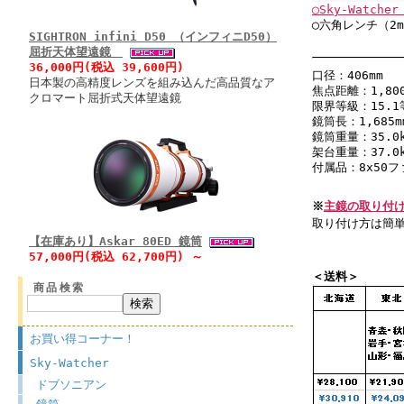
◯Sky-Watc
◯六角レンチ（2m
SIGHTRON infini D50 （インフィニD50）
屈折天体望遠鏡
36,000円(税込 39,600円)
口径：406mm
日本製の高精度レンズを組み込んだ高品質なア
焦点距離：1,800
クロマート屈折式天体望遠鏡
限界等級：15.1
鏡筒長：1,685
鏡筒重量：35.0
架台重量：37.0
付属品：8x50フ
※
主鏡の取り付
取り付け方は簡
【在庫あり】Askar 80ED 鏡筒
57,000円(税込 62,700円) ～
＜送料＞
商品検索
お買い得コーナー！
Sky-Watcher
ドブソニアン