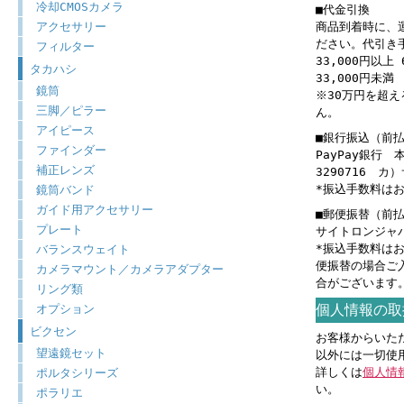
冷却CMOSカメラ
■代金引換
アクセサリー
商品到着時に、
ださい。代引き
フィルター
33,000円以上 
タカハシ
33,000円未満 
鏡筒
※30万円を超
三脚／ピラー
ん。
アイピース
■銀行振込（前
ファインダー
PayPay銀行
補正レンズ
3290716 
*振込手数料は
鏡筒バンド
ガイド用アクセサリー
■郵便振替（前
プレート
サイトロンジャパン
*振込手数料は
バランスウェイト
便振替の場合ご
カメラマウント／カメラアダプター
合がございます
リング類
個人情報の取
オプション
ビクセン
お客様からいた
望遠鏡セット
以外には一切使
詳しくは
個人情
ポルタシリーズ
い。
ポラリエ