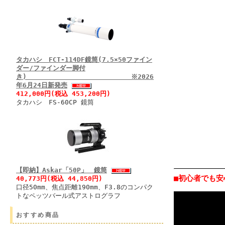
タカハシ FCT-114DF鏡筒(7.5×50ファイン
ダー/ファインダー脚付
き) ※2026
年6月24日新発売
412,000円(税込 453,200円)
タカハシ FS-60CP 鏡筒
【即納】Askar「50P」 鏡筒
■初心者でも
40,773円(税込 44,850円)
口径50mm、焦点距離190mm、F3.8のコンパク
トなペッツバール式アストログラフ
おすすめ商品