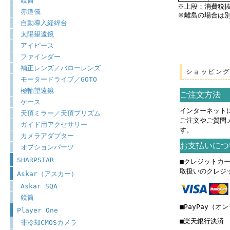
鏡筒
※上段：消費税
赤道儀
※離島の場合は
自動導入経緯台
太陽望遠鏡
アイピース
ファインダー
補正レンズ／バローレンズ
ショッピン
モータードライブ／GOTO
極軸望遠鏡
ご注文方法
ケース
インターネット
天頂ミラー／天頂プリズム
ご注文やご質問
ガイド用アクセサリー
す。
カメラアダプター
お支払いにつ
オプションパーツ
SHARPSTAR
■クレジットカ
取扱いのクレジ
Askar（アスカー）
Askar SQA
鏡筒
■PayPay（オ
Player One
■楽天銀行決済
非冷却CMOSカメラ