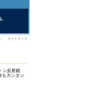
｜
サイトマップ
ートン反射鏡
座もカンタン