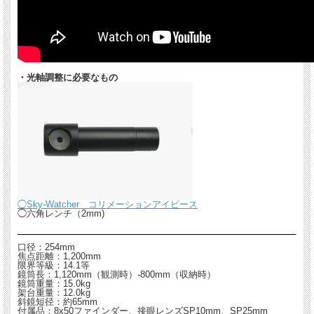
・光軸調整に必要なもの
◯Sky-Watcher コリメーションアイピース
◯六角レンチ（2mm)
口径：254mm
焦点距離：1,200mm
限界等級：14.1等
鏡筒長：1,120mm（観測時）-800mm（収納時）
鏡筒重量：15.0kg
架台重量：12.0kg
斜鏡短径：約65mm
付属品：8x50ファインダー、接眼レンズSP10mm、SP25mm