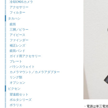
冷却CMOSカメラ
アクセサリー
フィルター
タカハシ
鏡筒
三脚／ピラー
アイピース
ファインダー
補正レンズ
鏡筒バンド
ガイド用アクセサリー
プレート
バランスウェイト
カメラマウント／カメラアダプター
リング類
オプション
ビクセン
望遠鏡セット
ポルタシリーズ
ポラリエ
・電源は単三電池