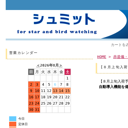
カートを
営業カレンダー
HOME
>
赤道儀・
＜
2026年8月
＞
【８月上旬入荷予
日
月
火
水
木
金
土
1
【８月上旬入荷
2
3
4
5
6
7
8
自動導入機能を
9
10
11
12
13
14
15
16
17
18
19
20
21
22
23
24
25
26
27
28
29
30
31
今日
定休日