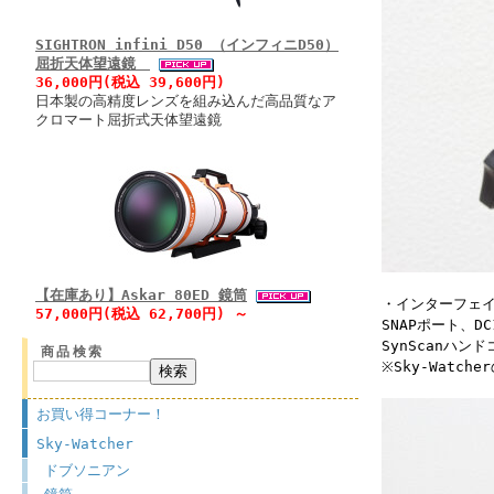
SIGHTRON infini D50 （インフィニD50）
屈折天体望遠鏡
36,000円(税込 39,600円)
日本製の高精度レンズを組み込んだ高品質なア
クロマート屈折式天体望遠鏡
【在庫あり】Askar 80ED 鏡筒
・インターフェイ
57,000円(税込 62,700円) ～
SNAPポート、D
SynScanハ
商品検索
※Sky-Wat
お買い得コーナー！
Sky-Watcher
ドブソニアン