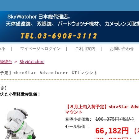
みる
｜
マイページへログイン
｜
ご利用案内
｜
お問い合わせ
経緯台
>
SkyWatcher
定】<br>Star Adventurer GTiマウント
予定】
備えた小型軽量赤道儀！
【８月上旬入荷予定】<br>Star Adven
マウント
100,375円(税込)
希望小売価格:
セール特価 :
66,182円