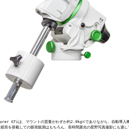
enturer GTiは、マウントの質量がわずか約2.9kg※でありながら、自動導
。鏡筒を搭載しての眼視観測はもちろん、長時間露光の星野写真撮影にも適し