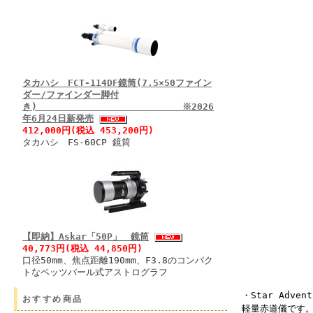
タカハシ FCT-114DF鏡筒(7.5×50ファイン
ダー/ファインダー脚付
き) ※2026
年6月24日新発売
412,000円(税込 453,200円)
タカハシ FS-60CP 鏡筒
【即納】Askar「50P」 鏡筒
40,773円(税込 44,850円)
口径50mm、焦点距離190mm、F3.8のコンパク
トなペッツバール式アストログラフ
・Star Adv
おすすめ商品
軽量赤道儀です