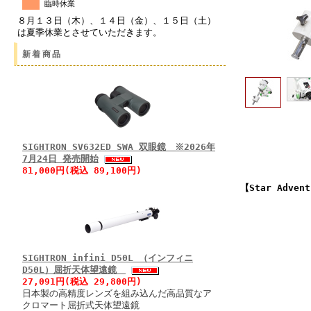
臨時休業
８月１３日（木）、１４日（金）、１５日（土）
は夏季休業とさせていただきます。
新着商品
SIGHTRON SV632ED SWA 双眼鏡 ※2026年
7月24日 発売開始
81,000円(税込 89,100円)
【Star Adv
SIGHTRON infini D50L （インフィニ
D50L）屈折天体望遠鏡
27,091円(税込 29,800円)
日本製の高精度レンズを組み込んだ高品質なア
クロマート屈折式天体望遠鏡