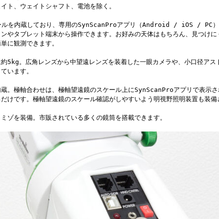
ェイト、ウェイトシャフト、電池を除く。
ールを内蔵しており、専用のSynScanProアプリ（Android / iOS / P
ォンやタブレット端末から操作できます。お好みの天体はもちろん、見つけに
簡単に観測できます。
約5kg。広角レンズから中望遠レンズを装着した一眼カメラや、小口径アス
しています。
蔵。極軸合わせは、極軸望遠鏡のスケール上にSynScanProアプリで表示
るだけです。極軸望遠鏡のスケール確認がしやすいよう明視野照明装置も装備
リミゾを装備。市販されている多くの鏡筒を搭載できます。