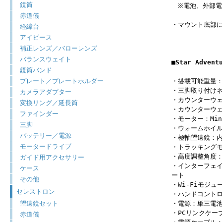
鏡筒
※電池、外部電源
赤道儀
・マウント底部に
経緯台
アイピース
補正レンズ／バローレンズ
バランスウェイト
■Star Adven
鏡筒バンド
プレート／プレートホルダー
・搭載可能重量：
・三脚取り付けネ
カメラアダプター
・カウンターウェイ
変換リング／延長筒
・カウンターウェ
ファインダー
・モーター：Min
三脚
・ウォームホイル
バッテリー／電源
・極軸望遠鏡：内
モータードライブ
・トラッキング
・高度調整角度：0
ガイド用アクセサリー
・インターフェイス
ケース
ート
その他
・Wi-Fiモジュ
セレストロン
・ハンドコント
望遠鏡セット
・電源：単三電池
・PCリンクケーブ
赤道儀