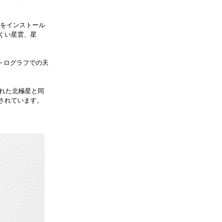
C）をインストール
くい星雲、星
トログラフでの天
された北極星と同
されています。