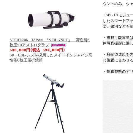
ウントのみ。ウ
・Wi-Fiモジュ
したスマートフ
団、銀河なども
・搭載可能重量は
SIGHTRON JAPAN 「SJH-75UF」 高性能6
体写真撮影に適
枚玉SDアストログラフ
540,000円(税込 594,000円)
・極軸望遠鏡を内
SD・EDレンズを採用したメイドインジャパン高
性能6枚玉屈折鏡筒
じ位置に合わせ
・幅狭規格のア