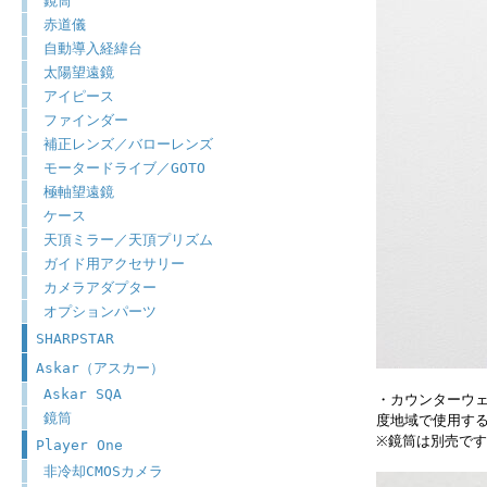
鏡筒
赤道儀
自動導入経緯台
太陽望遠鏡
アイピース
ファインダー
補正レンズ／バローレンズ
モータードライブ／GOTO
極軸望遠鏡
ケース
天頂ミラー／天頂プリズム
ガイド用アクセサリー
カメラアダプター
オプションパーツ
SHARPSTAR
Askar（アスカー）
Askar SQA
・カウンターウ
鏡筒
度地域で使用す
※鏡筒は別売で
Player One
非冷却CMOSカメラ