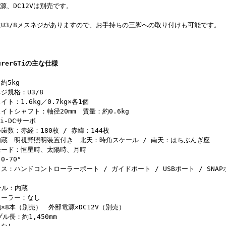
、DC12Vは別売です。
U3/8メスネジがありますので、お手持ちの三脚への取り付けも可能です。
turerGTiの主な仕様
約5kg
ジ規格：U3/8
ト：1.6kg／0.7kg×各1個
イトシャフト：軸径20mm 質量：約0.6kg
i-DCサーボ
歯数：赤経：180枚 / 赤緯：144枚
蔵 明視野照明装置付き 北天：時角スケール / 南天：はちぶんぎ座
モード：恒星時、太陽時、月時
-70°
：ハンドコントローラーポート / ガイドポート / USBポート / SNAP
ール：内蔵
ローラー：なし
×8本（別売） 外部電源×DC12V（別売）
ル長：約1,450mm