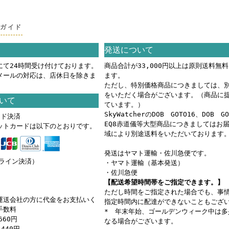
グガイド
発送について
にて24時間受け付けております。
商品合計が33,000円以上は原則送料無
メールの対応は、店休日を除きま
ます。
ただし、特別価格商品につきましては、
をいただく場合がございます。（商品に
いて
ています。）
SkyWatcherのDOB GOTO16、DOB G
ード決済
EQ8赤道儀等大型商品につきましてはお
ットカードは以下のとおりです。
域により別途送料をいただいております
発送はヤマト運輸・佐川急便です。
ンライン決済）
・ヤマト運輸（基本発送）
・佐川急便
【配送希望時間帯をご指定できます。】
ただし時間をご指定された場合でも、事
運送会社の方に代金をお支払いく
指定時間内に配達ができないこともござ
手数料
* 年末年始、ゴールデンウィーク中は多
660円
なる場合がございます。
440円