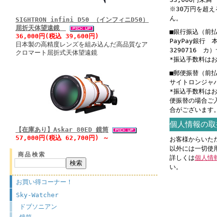
※30万円を超
ん。
SIGHTRON infini D50 （インフィニD50）
屈折天体望遠鏡
■銀行振込（前
36,000円(税込 39,600円)
PayPay銀行
日本製の高精度レンズを組み込んだ高品質なア
3290716 
クロマート屈折式天体望遠鏡
*振込手数料は
■郵便振替（前
サイトロンジャパン
*振込手数料は
便振替の場合ご
合がございます
個人情報の取
【在庫あり】Askar 80ED 鏡筒
57,000円(税込 62,700円) ～
お客様からいた
以外には一切使
商品検索
詳しくは
個人情
い。
お買い得コーナー！
Sky-Watcher
ドブソニアン