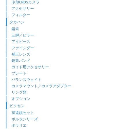
冷却CMOSカメラ
アクセサリー
フィルター
タカハシ
鏡筒
三脚／ピラー
アイピース
ファインダー
補正レンズ
鏡筒バンド
ガイド用アクセサリー
プレート
バランスウェイト
カメラマウント／カメラアダプター
リング類
オプション
ビクセン
望遠鏡セット
ポルタシリーズ
ポラリエ