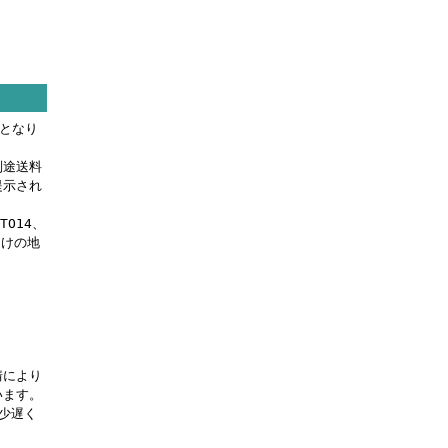
料となり
別途送料
提示され
OTO14、
届けの地
。
情により
います。
少遅く