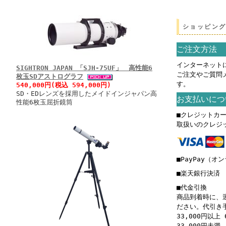
ショッピン
ご注文方法
インターネット
SIGHTRON JAPAN 「SJH-75UF」 高性能6
ご注文やご質問
枚玉SDアストログラフ
す。
540,000円(税込 594,000円)
SD・EDレンズを採用したメイドインジャパン高
お支払いにつ
性能6枚玉屈折鏡筒
■クレジットカ
取扱いのクレジ
■PayPay（オ
■楽天銀行決済
■代金引換
商品到着時に、
ださい。代引き
33,000円以上 
33,000円未満 