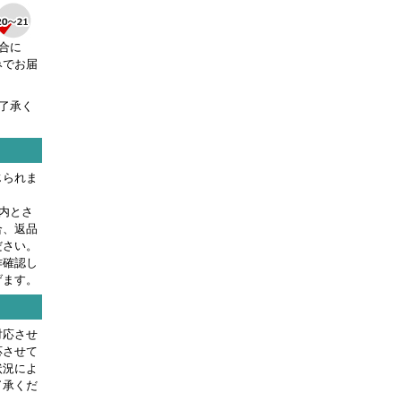
合に
みでお届
了承く
じられま
内とさ
合、返品
ださい。
作確認し
げます。
対応させ
応させて
状況によ
了承くだ