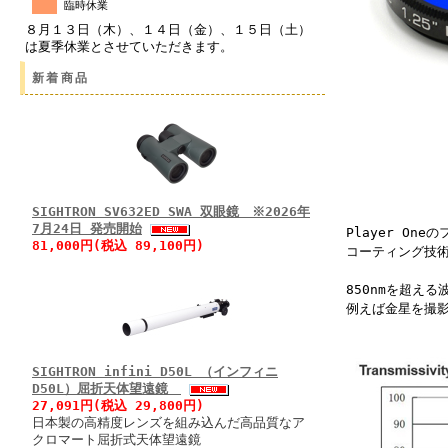
臨時休業
８月１３日（木）、１４日（金）、１５日（土）
は夏季休業とさせていただきます。
新着商品
SIGHTRON SV632ED SWA 双眼鏡 ※2026年
7月24日 発売開始
Player O
81,000円(税込 89,100円)
コーティング技
850nmを超え
例えば金星を撮
SIGHTRON infini D50L （インフィニ
D50L）屈折天体望遠鏡
27,091円(税込 29,800円)
日本製の高精度レンズを組み込んだ高品質なア
クロマート屈折式天体望遠鏡