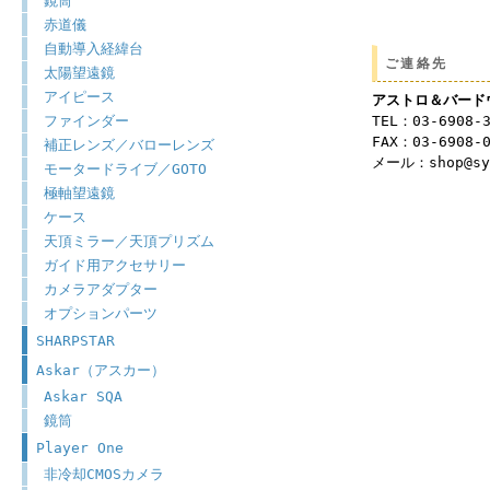
鏡筒
赤道儀
自動導入経緯台
ご連絡先
太陽望遠鏡
アイピース
アストロ＆バード
TEL：03-6908-
ファインダー
FAX：03-6908-
補正レンズ／バローレンズ
メール：shop@syu
モータードライブ／GOTO
極軸望遠鏡
ケース
天頂ミラー／天頂プリズム
ガイド用アクセサリー
カメラアダプター
オプションパーツ
SHARPSTAR
Askar（アスカー）
Askar SQA
鏡筒
Player One
非冷却CMOSカメラ