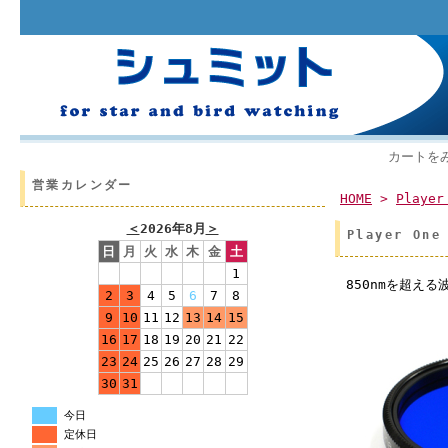
カートを
営業カレンダー
HOME
>
Player
＜
2026年8月
＞
Player On
日
月
火
水
木
金
土
1
850nmを超え
2
3
4
5
6
7
8
9
10
11
12
13
14
15
16
17
18
19
20
21
22
23
24
25
26
27
28
29
30
31
今日
定休日