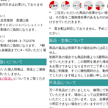
える代引きはお受けしておりませ
* ご注文いただいた商品の在庫がない場
払い）
は、その旨をご連絡後在庫のあるものの
 本店営業部 普通口座
けさせていただきます。
カ）サイトロンジャパンシュミット
* 置き配は対応しておりません。予めご
お客様のご負担になります。
ださい。
払い）
返品・交換について
 00100-3-712379
お客様のご負担になります。 *郵
商品の返品は初期不良の場合以外には応
入金確認までに4～5日いただく場
せん。
。
初期不良の場合でも商品到着より1週間以
扱いについて
せていただきます。この期間を過ぎた場
をお受けできなくなりますのでご了承く
だいた個人情報は、発送とご連絡
商品ご到着後、すぐに梱包開封の上、動
用いたしません。
てくださいます様よろしくお願い申し上
報の取扱い
についてをご覧くださ
不良品について
万一不良品がございましたら、修理にて
ていただきます。場合によっては交換対
いただくこともございます。なお、在庫
り即応できない場合がございますのでご