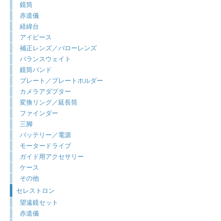
鏡筒
赤道儀
経緯台
アイピース
補正レンズ／バローレンズ
バランスウェイト
鏡筒バンド
プレート／プレートホルダー
カメラアダプター
変換リング／延長筒
ファインダー
三脚
バッテリー／電源
モータードライブ
ガイド用アクセサリー
ケース
その他
セレストロン
望遠鏡セット
赤道儀