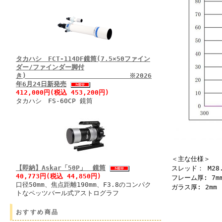
タカハシ FCT-114DF鏡筒(7.5×50ファイン
ダー/ファインダー脚付
き) ※2026
年6月24日新発売
412,000円(税込 453,200円)
タカハシ FS-60CP 鏡筒
＜主な仕様＞
【即納】Askar「50P」 鏡筒
スレッド： M28.5
40,773円(税込 44,850円)
フレーム厚: 7m
口径50mm、焦点距離190mm、F3.8のコンパク
ガラス厚: 2mm
トなペッツバール式アストログラフ
おすすめ商品