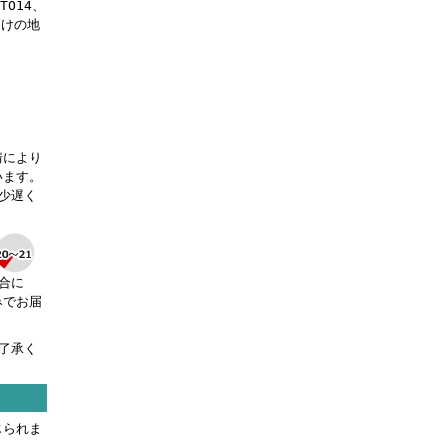
OTO14、
届けの地
。
情により
います。
少遅く
合に
みでお届
了承く
じられま