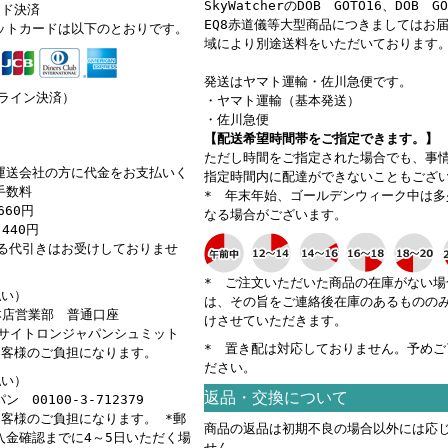
SkyWatcherのDOB GOTO16、DOB G
ード決済
EQ8赤道儀等大型商品につきましてはお
ットカードは以下のとおりです。
域により別途送料をいただいております
発送はヤマト運輸・佐川急便です。
ンライン決済）
・ヤマト運輸（基本発送）
・佐川急便
【配送希望時間帯をご指定できます。】
ただし時間をご指定された場合でも、事
運送会社の方に代金をお支払いく
指定時間内に配達ができないこともござ
手数料
* 年末年始、ゴールデンウィーク中は多
660円
なる場合がございます。
440円
える代引きはお受けしておりませ
* ご注文いただいた商品の在庫がない場
払い）
は、その旨をご連絡後在庫のあるものの
 本店営業部 普通口座
けさせていただきます。
カ）サイトロンジャパンシュミット
* 置き配は対応しておりません。予めご
お客様のご負担になります。
ださい。
払い）
返品・交換について
 00100-3-712379
お客様のご負担になります。 *郵
商品の返品は初期不良の場合以外には応
入金確認までに4～5日いただく場
せん。