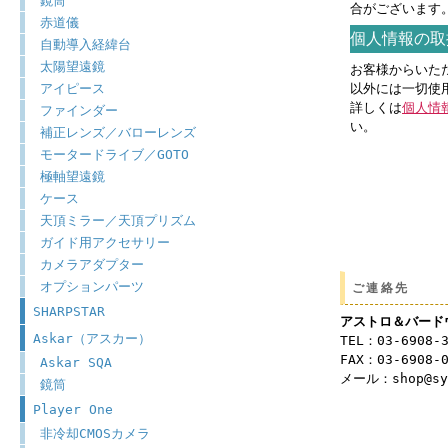
鏡筒
合がございます
赤道儀
個人情報の取
自動導入経緯台
太陽望遠鏡
お客様からいた
アイピース
以外には一切使
詳しくは
個人情
ファインダー
い。
補正レンズ／バローレンズ
モータードライブ／GOTO
極軸望遠鏡
ケース
天頂ミラー／天頂プリズム
ガイド用アクセサリー
カメラアダプター
オプションパーツ
ご連絡先
SHARPSTAR
アストロ＆バード
Askar（アスカー）
TEL：03-6908-
FAX：03-6908-
Askar SQA
メール：shop@syu
鏡筒
Player One
非冷却CMOSカメラ