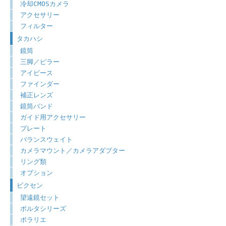
冷却CMOSカメラ
アクセサリー
フィルター
タカハシ
鏡筒
三脚／ピラー
アイピース
ファインダー
補正レンズ
鏡筒バンド
ガイド用アクセサリー
プレート
バランスウェイト
カメラマウント／カメラアダプター
リング類
オプション
ビクセン
望遠鏡セット
ポルタシリーズ
ポラリエ