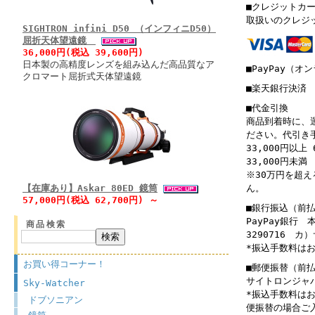
■クレジットカ
取扱いのクレジ
SIGHTRON infini D50 （インフィニD50）
屈折天体望遠鏡
36,000円(税込 39,600円)
日本製の高精度レンズを組み込んだ高品質なア
■PayPay（オ
クロマート屈折式天体望遠鏡
■楽天銀行決済
■代金引換
商品到着時に、
ださい。代引き
33,000円以上 
33,000円未満 
※30万円を超
【在庫あり】Askar 80ED 鏡筒
ん。
57,000円(税込 62,700円) ～
■銀行振込（前
PayPay銀行
商品検索
3290716 
*振込手数料は
お買い得コーナー！
■郵便振替（前
サイトロンジャパン
Sky-Watcher
*振込手数料は
ドブソニアン
便振替の場合ご