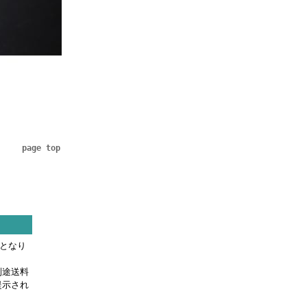
page top
料となり
別途送料
提示され