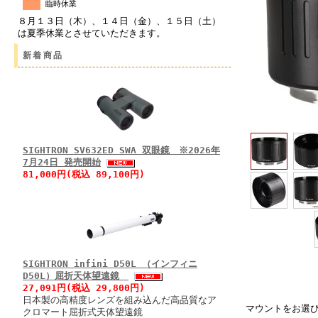
臨時休業
８月１３日（木）、１４日（金）、１５日（土）
は夏季休業とさせていただきます。
新着商品
SIGHTRON SV632ED SWA 双眼鏡 ※2026年
7月24日 発売開始
81,000円(税込 89,100円)
SIGHTRON infini D50L （インフィニ
D50L）屈折天体望遠鏡
27,091円(税込 29,800円)
日本製の高精度レンズを組み込んだ高品質なア
マウントをお選
クロマート屈折式天体望遠鏡