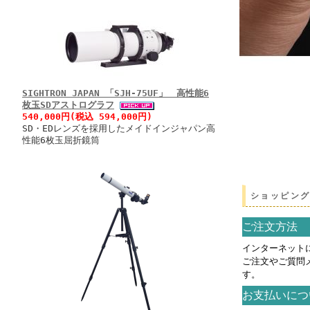
SIGHTRON JAPAN 「SJH-75UF」 高性能6
枚玉SDアストログラフ
540,000円(税込 594,000円)
SD・EDレンズを採用したメイドインジャパン高
性能6枚玉屈折鏡筒
ショッピン
ご注文方法
インターネット
ご注文やご質問
す。
お支払いにつ