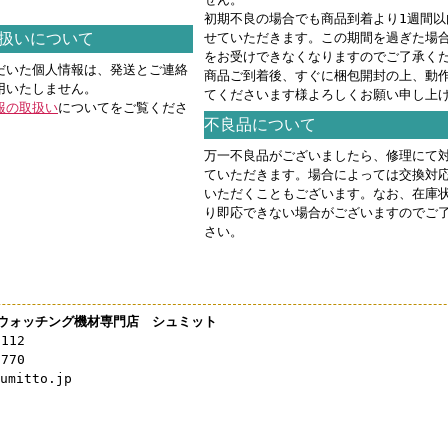
。
初期不良の場合でも商品到着より1週間以
扱いについて
せていただきます。この期間を過ぎた場
をお受けできなくなりますのでご了承く
だいた個人情報は、発送とご連絡
商品ご到着後、すぐに梱包開封の上、動
用いたしません。
てくださいます様よろしくお願い申し上
報の取扱い
についてをご覧くださ
不良品について
万一不良品がございましたら、修理にて
ていただきます。場合によっては交換対
いただくこともございます。なお、在庫
り即応できない場合がございますのでご
さい。
ウォッチング機材専門店 シュミット
3112
0770
mitto.jp