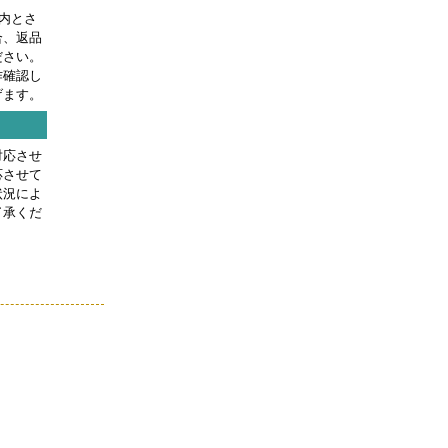
内とさ
合、返品
ださい。
作確認し
げます。
対応させ
応させて
状況によ
了承くだ