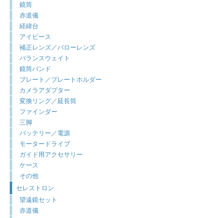
鏡筒
赤道儀
経緯台
アイピース
補正レンズ／バローレンズ
バランスウェイト
鏡筒バンド
プレート／プレートホルダー
カメラアダプター
変換リング／延長筒
ファインダー
三脚
バッテリー／電源
モータードライブ
ガイド用アクセサリー
ケース
その他
セレストロン
望遠鏡セット
赤道儀