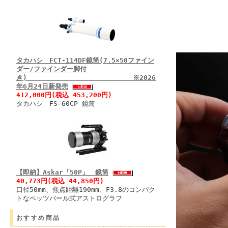
タカハシ FCT-114DF鏡筒(7.5×50ファイン
ダー/ファインダー脚付
き) ※2026
年6月24日新発売
412,000円(税込 453,200円)
タカハシ FS-60CP 鏡筒
【即納】Askar「50P」 鏡筒
40,773円(税込 44,850円)
口径50mm、焦点距離190mm、F3.8のコンパク
トなペッツバール式アストログラフ
おすすめ商品