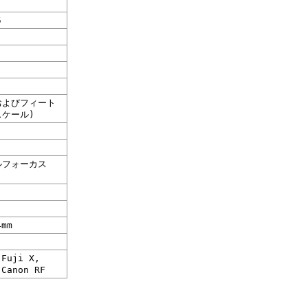
5
よびフィート
スケール)
フォーカス
4mm
Fuji X,
 Canon RF