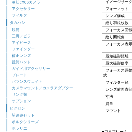
イメージサーク
冷却CMOSカメラ
アクセサリー
フォーマット
フィルター
レンズ構成
タカハシ
絞り羽根枚数
鏡筒
フォーカス回転
三脚／ピラー
絞り回転角
アイピース
フォーカス表
ファインダー
補正レンズ
最短撮影距離
鏡筒バンド
最大撮影倍率
ガイド用アクセサリー
フォーカス調整
プレート
式
バランスウェイト
フィルター径
カメラマウント／カメラアダプター
レンズ前面直
リング類
寸法
オプション
質量
ビクセン
マウント
望遠鏡セット
ポルタシリーズ
ポラリエ
■フルフレーム