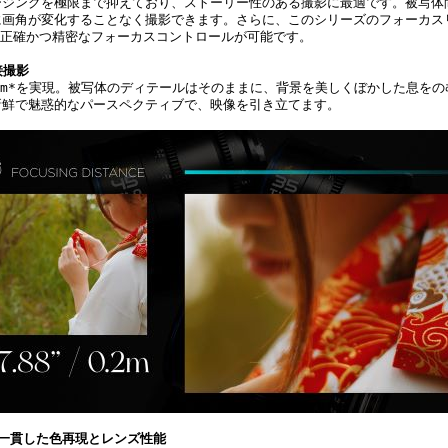
ージングを極限まで抑えており、ストーリー性のある撮影に最適です。被写体
に画角が変化することなく撮影できます。さらに、このシリーズのフォーカス
、正確かつ精密なフォーカスコントロールが可能です。
接撮影
2m*を実現。被写体のディテールはそのままに、背景を美しくぼかした息を
新鮮で魅惑的なパースペクティブで、映像を引き立てます。
で一貫した色再現とレンズ性能