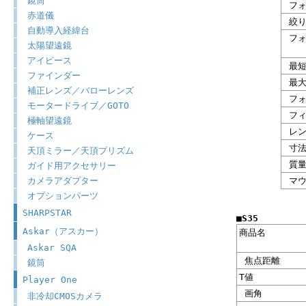
鏡筒
フォ
赤道儀
絞り
自動導入経緯台
フォ
太陽望遠鏡
アイピース
最短
ファインダー
最大
補正レンズ／バローレンズ
フォ
モータードライブ／GOTO
フィ
極軸望遠鏡
レン
ケース
寸
天頂ミラー／天頂プリズム
質
ガイド用アクセサリー
カメラアダプター
マウ
オプションパーツ
SHARPSTAR
■S35
Askar（アスカー）
商品名
Askar SQA
焦点距離
鏡筒
T値
Player One
画角
非冷却CMOSカメラ