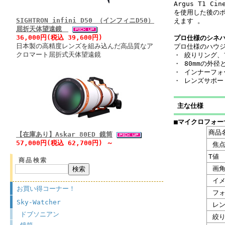
Argus T1 
を使用した後のポ
SIGHTRON infini D50 （インフィニD50）
えます 。
屈折天体望遠鏡
36,000円(税込 39,600円)
プロ仕様のシネ
日本製の高精度レンズを組み込んだ高品質なア
プロ仕様のハウ
クロマート屈折式天体望遠鏡
・ 絞りリング、
・ 80mmの外
・ インナーフ
・ レンズサポ
主な仕様
■マイクロフォー
商品
【在庫あり】Askar 80ED 鏡筒
57,000円(税込 62,700円) ～
焦点
T値
商品検索
画
イメ
お買い得コーナー！
フォ
Sky-Watcher
レン
ドブソニアン
絞り