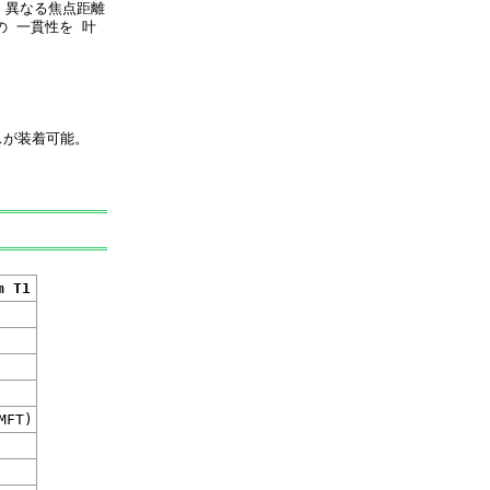
 。異なる焦点距離
の 一貫性を 叶
スが装着可能。
m T1
FT)