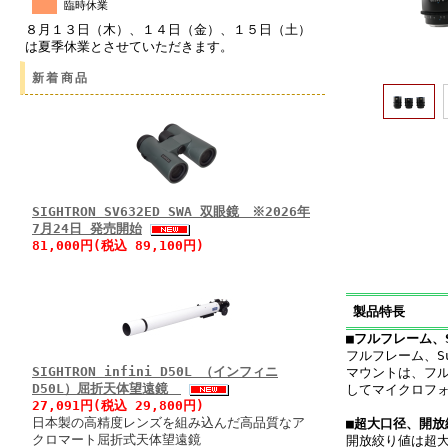
臨時休業
８月１３日（木）、１４日（金）、１５日（土）
は夏季休業とさせていただきます。
新着商品
SIGHTRON SV632ED SWA 双眼鏡 ※2026年
7月24日 発売開始
81,000円(税込 89,100円)
製品特長
■フルフレーム、
フルフレーム、S
SIGHTRON infini D50L （インフィニ
マウントは、フルフ
D50L）屈折天体望遠鏡
してマイクロフ
27,091円(税込 29,800円)
日本製の高精度レンズを組み込んだ高品質なア
■超大口径、開放
クロマート屈折式天体望遠鏡
開放絞り値は超