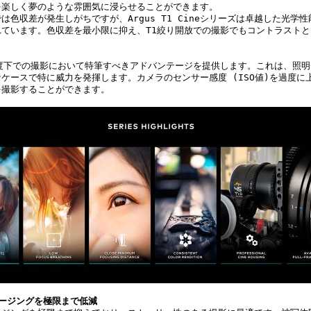
を楽しく夢のような雰囲気に浸らせることができます。
は色収差が発生しがちですが、Argus T1 Cineシリーズは卓越した光学
れています。色収差を最小限に抑え、T1絞り開放での撮影でもコントラスト
。
照度下での撮影において特筆すべきアドバンテージを提供します。これは、照
ケースで特に威力を発揮します。カメラのセンサー感度 (ISO値)を過度に
を撮影することができます。
ージングを極限まで低減