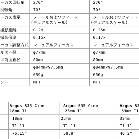
ーカス回転角
270°
270°
回転角
70°
70°
ーカス表示
メートルおよびフィート
メートルおよびフィート
(デュアルスケール)
(デュアルスケール)
撮影距離
0.2m
0.25m
撮影倍率
0.15×
0.17×
ーカス調整方式
マニュアルフォーカス
マニュアルフォーカス
ルター径
φ77mm
φ77mm
ズ前面直径
80mm
80mm
法
φ84mm×97.5mm
φ84mm×97.5mm
量
659g
650g
ント
MFT
MFT
Argus S35 Cine
Argus S35 Cine
Argus S
18mm T1
25mm T1
33mm T1
18mm
25mm
33mm
T1-11
T1-11
T1-11
76.15°
58.8°
46.2°