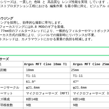
Cineシリーズは、一貫した 色味 と 高品質な レンズ性能を実現 しています
ストプロダクション工程における 編集作業 を最小限に抑え、ビジュアル 
ハウジング
ジングを採用し、効率的な撮影に寄与します。
フォーカスリングには0.8 MODのギアを装備。
径と77mm径のフィルタースレッドにより、一般的なフィルターやマットボック
ォーカス方式の採用により、ジンバルでの撮影時にリバランスが不要。
ートスレッドは、カメラマウントにかかる重量の負担を軽減します。
サーズ
名
Argus MFT Cine 18mm T1
Argus MFT Cine 25m
距離
18mm
25mm
T1-11
T1-11
角
61.9°
47°
ージサークル
φ21.6mm
φ21.6mm
ーマット
マイクロフォーサーズ (MFT)
マイクロフォーサーズ (M
ズ構成
8群14枚
8群14枚
羽根枚数
9枚
9枚