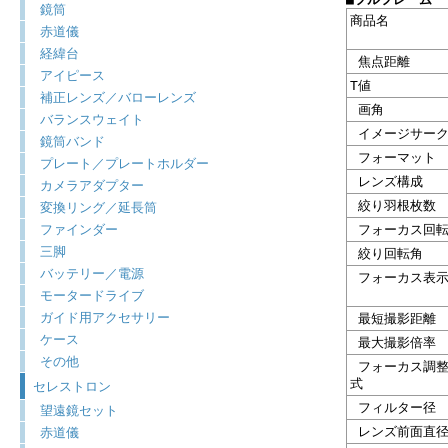
鏡筒
商品名
赤道儀
経緯台
焦点距離
アイピース
T値
補正レンズ／バローレンズ
画角
バランスウェイト
イメージサーク
鏡筒バンド
フォーマット
プレート／プレートホルダー
レンズ構成
カメラアダプター
絞り羽根枚数
変換リング／延長筒
ファインダー
フォーカス回転
三脚
絞り回転角
バッテリー／電源
フォーカス表
モータードライブ
ガイド用アクセサリー
最短撮影距離
ケース
最大撮影倍率
その他
フォーカス調整
式
セレストロン
フィルター径
望遠鏡セット
レンズ前面直
赤道儀