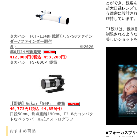
とができ、観客
超大口径レンズで
う緻密に設計さ
維持しています
T1絞りは、低
制限されるような
タカハシ FCT-114DF鏡筒(7.5×50ファイン
美しいショット
ダー/ファインダー脚付
き) ※2026
年6月24日新発売
412,000円(税込 453,200円)
タカハシ FS-60CP 鏡筒
【即納】Askar「50P」 鏡筒
40,773円(税込 44,850円)
口径50mm、焦点距離190mm、F3.8のコンパク
トなペッツバール式アストログラフ
おすすめ商品
■フォーカスブリ