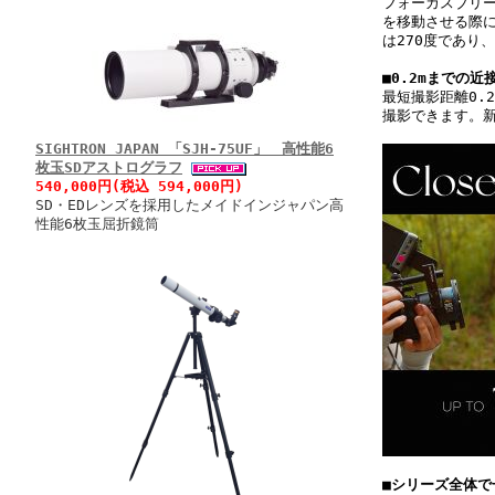
フォーカスブリ
を移動させる際
は270度であり
■0.2mまでの近
最短撮影距離0.
撮影できます。
SIGHTRON JAPAN 「SJH-75UF」 高性能6
枚玉SDアストログラフ
540,000円(税込 594,000円)
SD・EDレンズを採用したメイドインジャパン高
性能6枚玉屈折鏡筒
■シリーズ全体