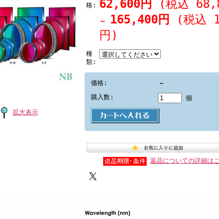
62,600円
(税込 68,
格:
165,400円
(税込 1
～
円)
種
類:
価格:
－
購入数:
個
拡大表示
返品についての詳細は