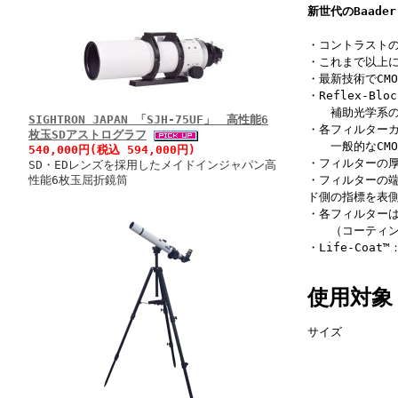
新世代のBaad
・コントラスト
・これまで以上
・最新技術でCM
・Reflex-Bl
補助光学系の厳
SIGHTRON JAPAN 「SJH-75UF」 高性能6
・各フィルターカ
枚玉SDアストログラフ
一般的なCMOS
540,000円(税込 594,000円)
・フィルターの
SD・EDレンズを採用したメイドインジャパン高
性能6枚玉屈折鏡筒
・フィルターの
ド側の指標を表
・各フィルター
（コーティング
・Life-Co
使用対象：
サイズ