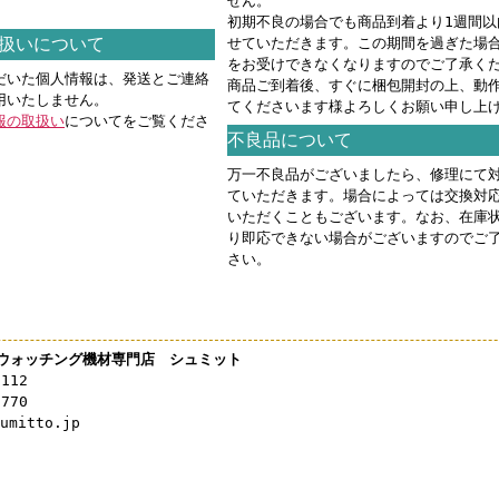
せん。
。
初期不良の場合でも商品到着より1週間以
扱いについて
せていただきます。この期間を過ぎた場
をお受けできなくなりますのでご了承く
だいた個人情報は、発送とご連絡
商品ご到着後、すぐに梱包開封の上、動
用いたしません。
てくださいます様よろしくお願い申し上
報の取扱い
についてをご覧くださ
不良品について
万一不良品がございましたら、修理にて
ていただきます。場合によっては交換対
いただくこともございます。なお、在庫
り即応できない場合がございますのでご
さい。
ウォッチング機材専門店 シュミット
3112
0770
mitto.jp