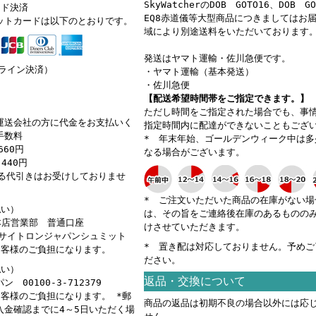
SkyWatcherのDOB GOTO16、DOB G
ード決済
EQ8赤道儀等大型商品につきましてはお
ットカードは以下のとおりです。
域により別途送料をいただいております
発送はヤマト運輸・佐川急便です。
ンライン決済）
・ヤマト運輸（基本発送）
・佐川急便
【配送希望時間帯をご指定できます。】
ただし時間をご指定された場合でも、事
運送会社の方に代金をお支払いく
指定時間内に配達ができないこともござ
手数料
* 年末年始、ゴールデンウィーク中は多
660円
なる場合がございます。
440円
える代引きはお受けしておりませ
* ご注文いただいた商品の在庫がない場
払い）
は、その旨をご連絡後在庫のあるものの
 本店営業部 普通口座
けさせていただきます。
カ）サイトロンジャパンシュミット
* 置き配は対応しておりません。予めご
お客様のご負担になります。
ださい。
払い）
返品・交換について
 00100-3-712379
お客様のご負担になります。 *郵
商品の返品は初期不良の場合以外には応
入金確認までに4～5日いただく場