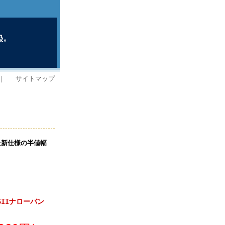
｜
サイトマップ
た新仕様の半値幅
/SIIナローバン