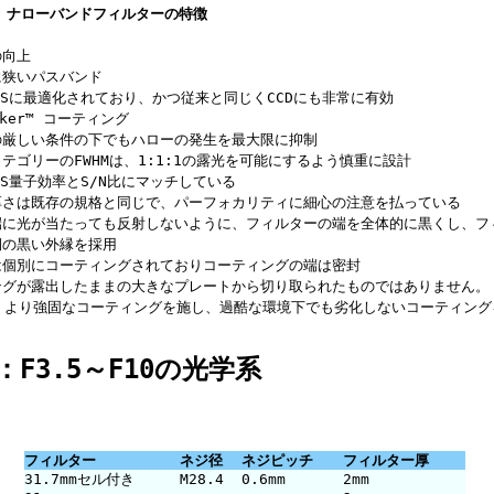
er ナローバンドフィルターの特徴
の向上
に狭いパスバンド
OSに最適化されており、かつ従来と同じくCCDにも非常に有効
ocker™ コーティング
しい条件の下でもハローの発生を最大限に抑制
テゴリーのFWHMは、1:1:1の露光を可能にするよう慎重に設計
量子効率とS/N比にマッチしている
厚さは既存の規格と同じで、パーフォカリティに細心の注意を払っている
端に光が当たっても反射しないように、フィルターの端を全体的に黒くし、フ
側の黒い外縁を採用
は個別にコーティングされておりコーティングの端は密封
が露出したままの大きなプレートから切り取られたものではありません。
at™：より強固なコーティングを施し、過酷な環境下でも劣化しないコーティン
F3.5～F10の光学系
フィルター
ネジ径
ネジピッチ
フィルター厚
31.7mmセル付き
M28.4
0.6mm
2mm