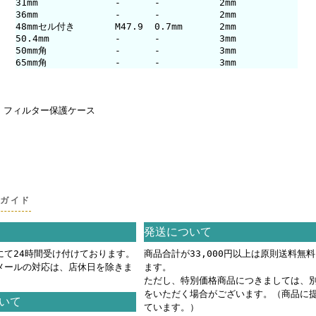
31mm
-
-
2mm
36mm
-
-
2mm
48mmセル付き
M47.9
0.7mm
2mm
50.4mm
-
-
3mm
50mm角
-
-
3mm
65mm角
-
-
3mm
・フィルター保護ケース
グガイド
発送について
にて24時間受け付けております。
商品合計が33,000円以上は原則送料無
メールの対応は、店休日を除きま
ます。
ただし、特別価格商品につきましては、
をいただく場合がございます。（商品に
いて
ています。）