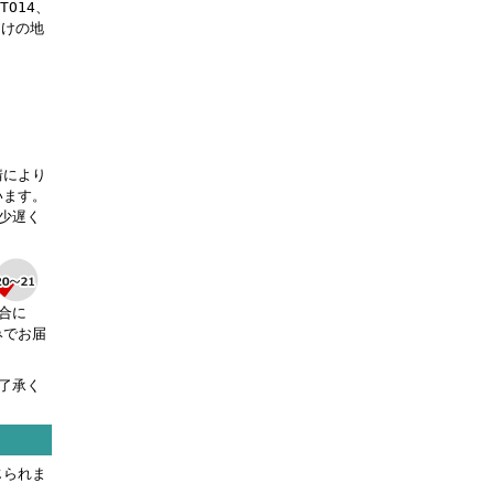
OTO14、
届けの地
。
情により
います。
少遅く
合に
みでお届
了承く
じられま