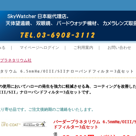
みる
｜
マイページへログイン
｜
ご利用案内
｜
お問い合わせ
プラネタリウム社
リウム 6.5nmHα/OIII/SIIナローバンドフィルター3点セット
での使用においてハローの発生を強力に軽減させる為、コーティングを改善し
/OIII/SII」ナローバンドフィルター3点セットです。
取り寄せ品です。ご注文後納期のご連絡をいたします。
バーダープラネタリウム 6.5nmHα/OIII
ドフィルター3点セット
価