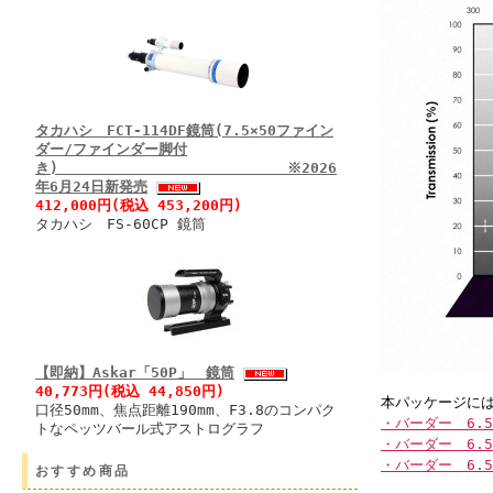
タカハシ FCT-114DF鏡筒(7.5×50ファイン
ダー/ファインダー脚付
き) ※2026
年6月24日新発売
412,000円(税込 453,200円)
タカハシ FS-60CP 鏡筒
【即納】Askar「50P」 鏡筒
40,773円(税込 44,850円)
本パッケージに
口径50mm、焦点距離190mm、F3.8のコンパク
・バーダー 6.
トなペッツバール式アストログラフ
・バーダー 6.5
・バーダー 6.
おすすめ商品