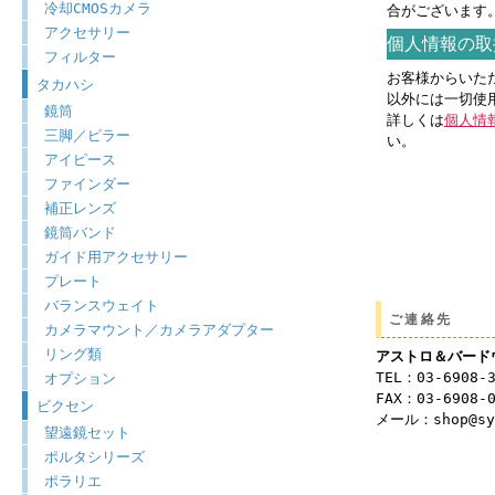
冷却CMOSカメラ
合がございます
アクセサリー
個人情報の取
フィルター
お客様からいた
タカハシ
以外には一切使
鏡筒
詳しくは
個人情
三脚／ピラー
い。
アイピース
ファインダー
補正レンズ
鏡筒バンド
ガイド用アクセサリー
プレート
バランスウェイト
ご連絡先
カメラマウント／カメラアダプター
リング類
アストロ＆バード
TEL：03-6908-
オプション
FAX：03-6908-
ビクセン
メール：shop@syu
望遠鏡セット
ポルタシリーズ
ポラリエ