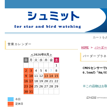
カートを
営業カレンダー
HOME
>
バーダー
＜
2026年8月
＞
バーダープラネタ
日
月
火
水
木
金
土
1
CMOSセンサー
2
3
4
5
6
7
8
6.5nmの「Hα
9
10
11
12
13
14
15
16
17
18
19
20
21
22
※この品物はお
23
24
25
26
27
28
29
30
31
今日
定休日