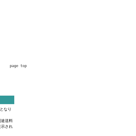
page top
料となり
別途送料
提示され