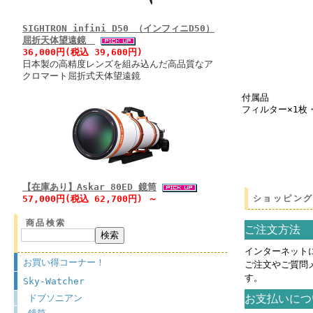
SIGHTRON infini D50 （インフィニD50）
屈折天体望遠鏡
36,000円(税込 39,600円)
日本製の高精度レンズを組み込んだ高品質なア
クロマート屈折式天体望遠鏡
付属品
フィルター×1枚
【在庫あり】Askar 80ED 鏡筒
57,000円(税込 62,700円) ～
ショッピン
商品検索
ご注文方法
インターネット
お買い得コーナー！
ご注文やご質問
す。
Sky-Watcher
お支払いにつ
ドブソニアン