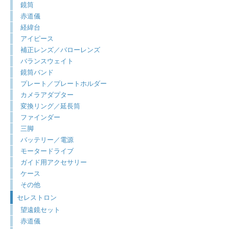
鏡筒
赤道儀
経緯台
アイピース
補正レンズ／バローレンズ
バランスウェイト
鏡筒バンド
プレート／プレートホルダー
カメラアダプター
変換リング／延長筒
ファインダー
三脚
バッテリー／電源
モータードライブ
ガイド用アクセサリー
ケース
その他
セレストロン
望遠鏡セット
赤道儀