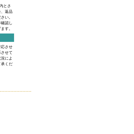
内とさ
合、返品
ださい。
作確認し
げます。
対応させ
応させて
状況によ
了承くだ