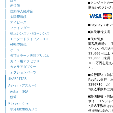
鏡筒
■クレジットカ
赤道儀
取扱いのクレジ
自動導入経緯台
太陽望遠鏡
アイピース
■PayPay（オ
ファインダー
■楽天銀行決済
補正レンズ／バローレンズ
モータードライブ／GOTO
■代金引換
商品到着時に、
極軸望遠鏡
ださい。代引き
ケース
33,000円以上 
天頂ミラー／天頂プリズム
33,000円未満 
ガイド用アクセサリー
※30万円を超
カメラアダプター
ん。
オプションパーツ
■銀行振込（前
SHARPSTAR
PayPay銀行
3290716 
Askar（アスカー）
*振込手数料は
Askar SQA
■郵便振替（前
鏡筒
サイトロンジャパン
Player One
*振込手数料は
非冷却CMOSカメラ
便振替の場合ご