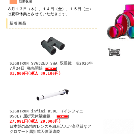
臨時休業
８月１３日（木）、１４日（金）、１５日（土）
は夏季休業とさせていただきます。
新着商品
SIGHTRON SV632ED SWA 双眼鏡 ※2026年
7月24日 発売開始
81,000円(税込 89,100円)
SIGHTRON infini D50L （インフィニ
D50L）屈折天体望遠鏡
27,091円(税込 29,800円)
日本製の高精度レンズを組み込んだ高品質なア
クロマート屈折式天体望遠鏡