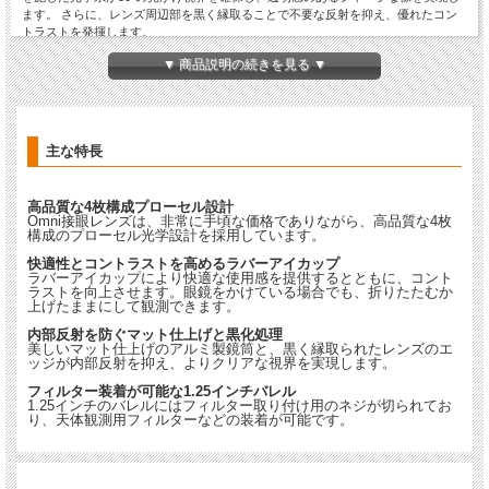
ます。 さらに、レンズ周辺部を黒く縁取ることで不要な反射を抑え、優れたコン
トラストを発揮します。
▼ 商品説明の続きを見る ▼
※この品物はお取り寄せ品です。ご注文後納期のご連絡をいたします。
主な特長
高品質な4枚構成プローセル設計
Omni接眼レンズは、非常に手頃な価格でありながら、高品質な4枚
構成のプローセル光学設計を採用しています。
快適性とコントラストを高めるラバーアイカップ
ラバーアイカップにより快適な使用感を提供するとともに、コント
ラストを向上させます。眼鏡をかけている場合でも、折りたたむか
上げたままにして観測できます。
内部反射を防ぐマット仕上げと黒化処理
美しいマット仕上げのアルミ製鏡筒と、黒く縁取られたレンズのエ
ッジが内部反射を抑え、よりクリアな視界を実現します。
フィルター装着が可能な1.25インチバレル
1.25インチのバレルにはフィルター取り付け用のネジが切られてお
り、天体観測用フィルターなどの装着が可能です。