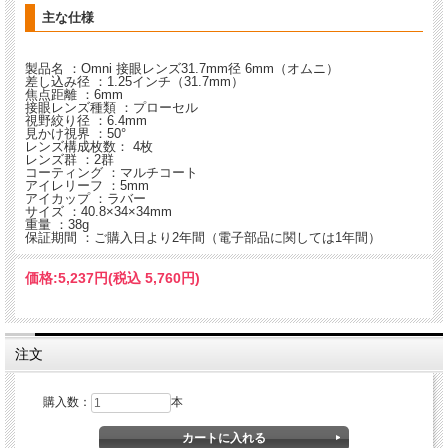
主な仕様
製品名 ：Omni 接眼レンズ31.7mm径 6mm（オムニ）
差し込み径 ：1.25インチ（31.7mm）
焦点距離 ：6mm
接眼レンズ種類 ：プローセル
視野絞り径 ：6.4mm
見かけ視界 ：50°
レンズ構成枚数： 4枚
レンズ群 ：2群
コーティング ：マルチコート
アイレリーフ ：5mm
アイカップ ：ラバー
サイズ ：40.8×34×34mm
重量 ：38g
保証期間 ：ご購入日より2年間（電子部品に関しては1年間）
価格:
5,237円
(税込 5,760円)
注文
購入数：
本