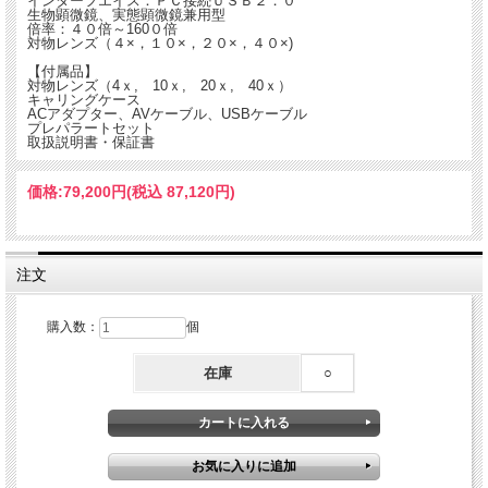
インターフエイス：ＰＣ接続ＵＳＢ２．０
生物顕微鏡、実態顕微鏡兼用型
倍率：４０倍～160０倍
対物レンズ（４×，１０×，２０×，４０×)
【付属品】
対物レンズ（4ｘ, 10ｘ, 20ｘ, 40ｘ）
キャリングケース
ACアダプター、AVケーブル、USBケーブル
プレパラートセット
取扱説明書・保証書
価格:
79,200円
(税込 87,120円)
注文
購入数：
個
在庫
○