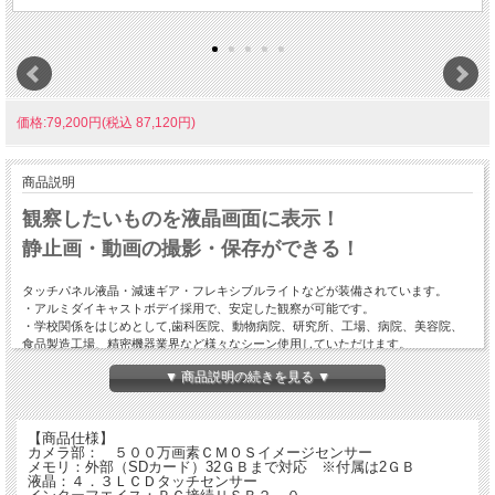
価格:79,200円(税込 87,120円)
商品説明
観察したいものを液晶画面に表示！
静止画・動画の撮影・保存ができる！
タッチパネル液晶・減速ギア・フレキシブルライトなどが装備されています。
・アルミダイキャストボデイ採用で、安定した観察が可能です。
・学校関係をはじめとして,歯科医院、動物病院、研究所、工場、病院、美容院、
食品製造工場、精密機器業界など様々なシーン使用していただけます。
・メカニカルステージ搭載、付属のAVケーブルでTVに画面を出力可能になりまし
▼ 商品説明の続きを見る ▼
た。
・デュアルフォーカスにより細やかなピントの微調整が可能です。
・ＳＤカード2ＧＢ付属。別売りの単三電池4本で持ち運びも可能です。
※この品物はお取り寄せ品です。ご注文後納期のご連絡をいたします。
【商品仕様】
カメラ部： ５００万画素ＣＭＯＳイメージセンサー
メモリ：外部（SDカード）32ＧＢまで対応 ※付属は2ＧＢ
液晶：４．３ＬＣＤタッチセンサー