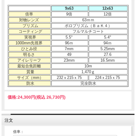
9x63
12x63
倍率
9倍
12倍
対物レンズ
63ｍｍ
プリズム
ポロプリズム（ＢａＫ４）
コーティング
フルマルチコート
実視界
5.5°
5.4°
1000mm先視界
96ｍ
94ｍ
ひとみ径
7mm
5.25mm
明るさ
49
27.6
アイレリーフ
23mm
16.5mm
最短合焦距離
10m
質量
1,470ｇ
サイズ（mm）
232ｘ215ｘ75
224ｘ215ｘ75
防水
完全防水
価格:
24,300円
(税込 26,730円)
注文
倍率：