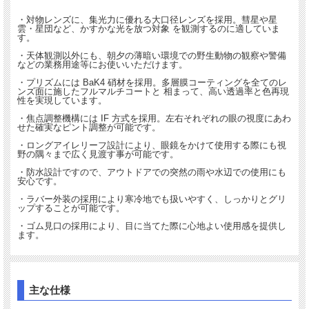
・対物レンズに、集光力に優れる大口径レンズを採用。彗星や星
雲・星団など、かすかな光を放つ対象 を観測するのに適していま
す。
・天体観測以外にも、朝夕の薄暗い環境での野生動物の観察や警備
などの業務用途等にお使いいただけます。
・プリズムには BaK4 硝材を採用。多層膜コーティングを全てのレ
ンズ面に施したフルマルチコートと 相まって、高い透過率と色再現
性を実現しています。
・焦点調整機構には IF 方式を採用。左右それぞれの眼の視度にあわ
せた確実なピント調整が可能です。
・ロングアイレリーフ設計により、眼鏡をかけて使用する際にも視
野の隅々まで広く見渡す事が可能です。
・防水設計ですので、アウトドアでの突然の雨や水辺での使用にも
安心です。
・ラバー外装の採用により寒冷地でも扱いやすく、しっかりとグリ
ップすることが可能です。
・ゴム見口の採用により、目に当てた際に心地よい使用感を提供し
ます。
主な仕様