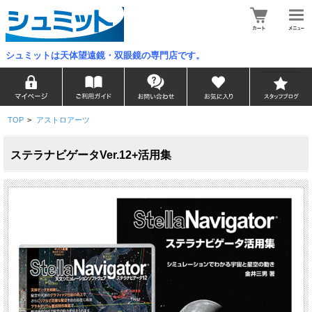
シュミットは天体望遠鏡・双眼鏡の専門店です。
TOP
>
アストロアーツ
ステラナビゲータVer.12+活用集