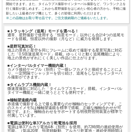
開始できます。また、タイムラプス撮影やインターバル撮影など、ワンランク上を
行く撮影が楽しめます。これから星野撮影をはじめたい初心者の方から、手軽に撮
影したい上級者のサブ機として、多くの皆様に利用いただけます。
※この品物はお取り寄せ品です。ご注文後納期のご連絡をいたします。
■トラッキング（追尾）モードを選べる！
通常、星野撮影で使用する「恒星モード」以外にも合計4つの追尾モ
ードを搭載。恒星以外の撮影（月など）に威力を発揮します。
■星野写真対応！
地上の景色と星空を同じフレームに収めて撮影する星景写真に対応
した「0.5倍速追尾モード」搭載。ゆっくりと動く追尾機能により、
地上の景色がずれにくく美しい作品に仕上がります。
■インターバルタイマー機能内蔵！
カメラ接続ケーブル（別売）で一眼レフカメラと接続することによ
り、一定間隔でシャッターを切り続け、追尾をしながらインターバ
ル撮影ができます。
■タイムラプス機能内蔵！
微速度撮影に対応した「タイムラプスモード」搭載。インターバル
タイマー機能と一緒に使うととても便利です。
■極軸望遠鏡内蔵
赤道儀で撮影する上で最も重要なのが極軸のセッティングです。こ
のスカイメモSは極軸望遠鏡を標準で搭載、正確な極軸合わせが可
能です。また、極軸合わせをサポートする明視野照明装置が標準で
付属しています。
■電源は便利な単3アルカリ乾電池を採用
電源は単3アルカリ電池4本（別売）を使用。約72時間の連続使用が
可能。（気温20度、恒星時駆動、アルカリ乾電池・連続使用時間は