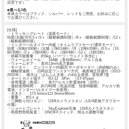
目安です）
■選べる3色
本体カラーはブラック、シルバー、レッドをご用意。お好みに応じ
てお選びください。
[仕様]
・トラッキングレート（追尾モード）：
恒星/太陽/月/0.5ｘ/2ｘ（駆動範囲60度）/6ｘ（駆動範囲60度）/12ｘ
（駆動範囲60度）
・インターバルタイマー内蔵（タイムラプスモード/通常モード）
恒星（50秒/100秒）/太陽（7秒/14秒）/月（10秒/20秒）/0.5ｘ（15
秒/30秒）/2ｘ（3秒/6秒）/6ｘ（2秒/4秒）/12ｘ（1秒/2秒）
・搭載可能重量： 約5kg（パーツ・ウェイト等含む）
・ウォームホイール： 144枚（直径86mm）アルミ合金
・ウォームギア： 直径13mm高力黄銅
・モーター： エンコーダー内蔵DCサーボモーター（赤経軸のみ）
・極軸望遠鏡： 日時設定ワンスター方式、歳差補正目盛付（2012-
2032年）、南天は「はちぶんぎ座」の4点を使用、実視界7度
・オートガイド端子： RJ-12 6Pin （ST-4Type)
・使用電源（推奨）： 単3アルカリ乾電池4本（別売）
・連続使用時間： 約72時間（気温20度、恒星時駆動、アルカリ乾
電池、インターバルタイマー未使用）
・大きさ： 173.5mmx113.3mmx96mm
・重量： 約1ｋｇ
・三脚取り付けネジ： U3/8カメラメスネジ（U1/4変換アダプター
付属）
・ショートプレート： SkyExplorer互換 U3/8カメラオスネジ
・明視野照明装置： ON/OFFスイッチ、明るさ調整可能