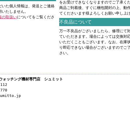
をお受けできなくなりますのでご了承く
だいた個人情報は、発送とご連絡
商品ご到着後、すぐに梱包開封の上、動
用いたしません。
てくださいます様よろしくお願い申し上
報の取扱い
についてをご覧くださ
不良品について
万一不良品がございましたら、修理にて
ていただきます。場合によっては交換対
いただくこともございます。なお、在庫
り即応できない場合がございますのでご
さい。
ウォッチング機材専門店 シュミット
3112
0770
mitto.jp