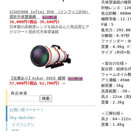
天体望遠鏡の種
対物レンズ：120
SIGHTRON infini D50 （インフィニD50）
焦点距離：600m
屈折天体望遠鏡
極限等級：12.1
36,000円(税込 39,600円)
F値：5
日本製の高精度レンズを組み込んだ高品質なア
集光力：293.8
クロマート屈折式天体望遠鏡
分解能：0.97秒
ファインダー：9倍
質量：4.9kg 
サイズ（外径×長さ
＜架台の仕様＞
架台部：経緯台
ウォームホイル数
【在庫あり】Askar 80ED 鏡筒
アリ溝幅：45mm
57,000円(税込 62,700円) ～
耐荷重：5kg
高度範囲：-50～
商品検索
高さ：22cm（
質量：2.3kg
お買い得コーナー！
＜三脚仕様＞
Sky-Watcher
高さ：64～112c
質量：1.8kg
ドブソニアン