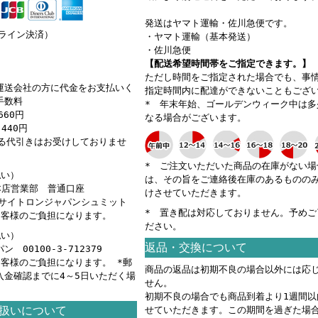
発送はヤマト運輸・佐川急便です。
ンライン決済）
・ヤマト運輸（基本発送）
・佐川急便
【配送希望時間帯をご指定できます。】
ただし時間をご指定された場合でも、事
運送会社の方に代金をお支払いく
指定時間内に配達ができないこともござ
手数料
* 年末年始、ゴールデンウィーク中は多
660円
なる場合がございます。
440円
える代引きはお受けしておりませ
* ご注文いただいた商品の在庫がない場
払い）
は、その旨をご連絡後在庫のあるものの
 本店営業部 普通口座
けさせていただきます。
カ）サイトロンジャパンシュミット
* 置き配は対応しておりません。予めご
お客様のご負担になります。
ださい。
払い）
返品・交換について
 00100-3-712379
お客様のご負担になります。 *郵
商品の返品は初期不良の場合以外には応
入金確認までに4～5日いただく場
せん。
。
初期不良の場合でも商品到着より1週間以
扱いについて
せていただきます。この期間を過ぎた場