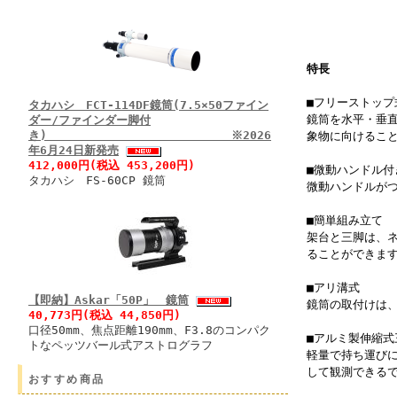
特長
■フリーストップ
タカハシ FCT-114DF鏡筒(7.5×50ファイン
鏡筒を水平・垂
ダー/ファインダー脚付
き) ※2026
象物に向けるこ
年6月24日新発売
412,000円(税込 453,200円)
■微動ハンドル付
タカハシ FS-60CP 鏡筒
微動ハンドルが
■簡単組み立て
架台と三脚は、
ることができま
■アリ溝式
【即納】Askar「50P」 鏡筒
鏡筒の取付けは、
40,773円(税込 44,850円)
口径50mm、焦点距離190mm、F3.8のコンパク
■アルミ製伸縮式
トなペッツバール式アストログラフ
軽量で持ち運び
して観測できる
おすすめ商品