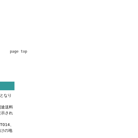
page top
料となり
別途送料
提示され
OTO14、
届けの地
。