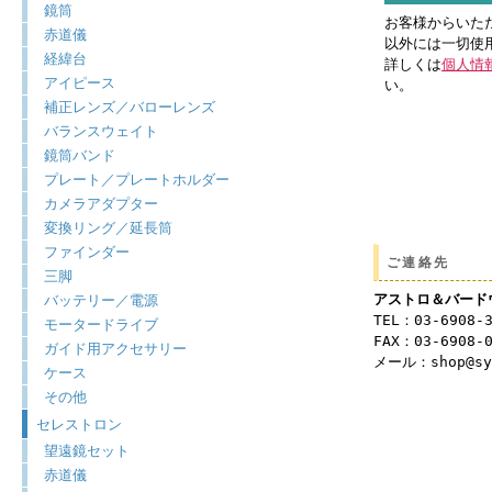
鏡筒
お客様からいた
赤道儀
以外には一切使
経緯台
詳しくは
個人情
アイピース
い。
補正レンズ／バローレンズ
バランスウェイト
鏡筒バンド
プレート／プレートホルダー
カメラアダプター
変換リング／延長筒
ファインダー
ご連絡先
三脚
アストロ＆バード
バッテリー／電源
TEL：03-6908-
モータードライブ
FAX：03-6908-
ガイド用アクセサリー
メール：shop@syu
ケース
その他
セレストロン
望遠鏡セット
赤道儀