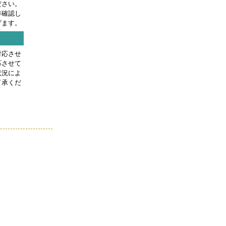
ださい。
作確認し
げます。
対応させ
応させて
状況によ
了承くだ