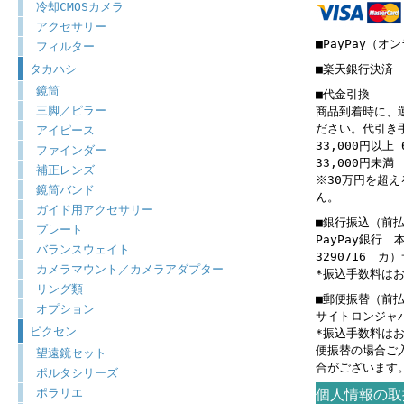
冷却CMOSカメラ
アクセサリー
■PayPay（オ
フィルター
タカハシ
■楽天銀行決済
鏡筒
■代金引換
三脚／ピラー
商品到着時に、
ださい。代引き
アイピース
33,000円以上 
ファインダー
33,000円未満 
補正レンズ
※30万円を超
鏡筒バンド
ん。
ガイド用アクセサリー
■銀行振込（前
プレート
PayPay銀行
バランスウェイト
3290716 
カメラマウント／カメラアダプター
*振込手数料は
リング類
■郵便振替（前
オプション
サイトロンジャパン
ビクセン
*振込手数料は
便振替の場合ご
望遠鏡セット
合がございます
ポルタシリーズ
ポラリエ
個人情報の取