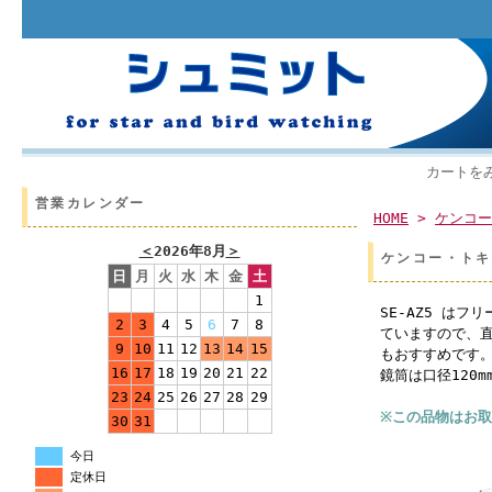
カートを
営業カレンダー
HOME
>
ケンコー
＜
2026年8月
＞
ケンコー・トキ
日
月
火
水
木
金
土
1
SE-AZ5 は
2
3
4
5
6
7
8
ていますので、
9
10
11
12
13
14
15
もおすすめです
16
17
18
19
20
21
22
鏡筒は口径120m
23
24
25
26
27
28
29
※この品物はお
30
31
今日
定休日