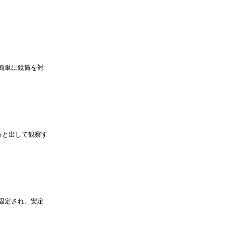
簡単に鏡筒を対
っと出して観察す
固定され、安定