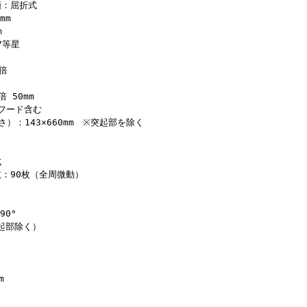
類：屈折式
mm
m
7等星
8倍
 50mm
※フード含む
）：143×660mm ※突起部を除く
式
：90枚（全周微動）
90°
突起部除く）
m