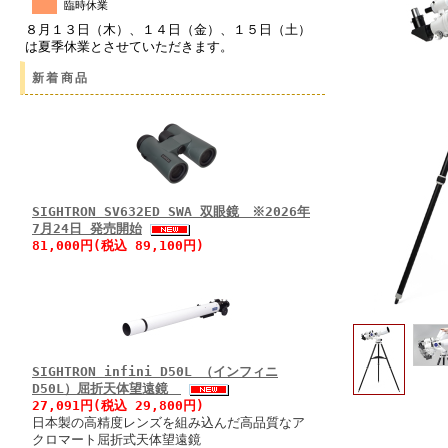
臨時休業
８月１３日（木）、１４日（金）、１５日（土）
は夏季休業とさせていただきます。
新着商品
SIGHTRON SV632ED SWA 双眼鏡 ※2026年
7月24日 発売開始
81,000円(税込 89,100円)
SIGHTRON infini D50L （インフィニ
D50L）屈折天体望遠鏡
27,091円(税込 29,800円)
日本製の高精度レンズを組み込んだ高品質なア
クロマート屈折式天体望遠鏡