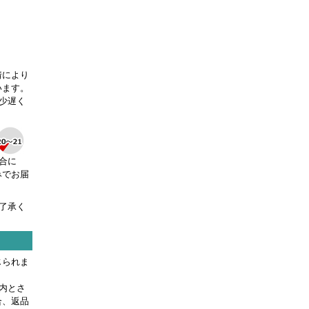
情により
います。
少遅く
合に
みでお届
了承く
じられま
内とさ
合、返品