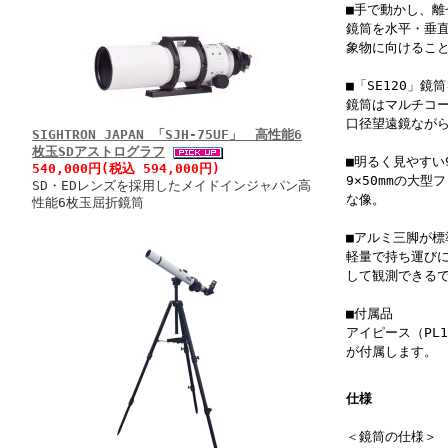
■手で動かし、
鏡筒を水平・垂
象物に向けるこ
■「SE120」鏡
鏡筒はマルチコー
口径望遠鏡なが
SIGHTRON JAPAN 「SJH-75UF」 高性能6
枚玉SDアストログラフ
■明るく見やすい
540,000円(税込 594,000円)
9×50mmの大
SD・EDレンズを採用したメイドインジャパン高
な像。
性能6枚玉屈折鏡筒
■アルミ三脚が標
軽量で持ち運び
して観測できる
■付属品
アイピース（PL
が付属します。
仕様
＜鏡筒の仕様＞