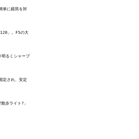
簡単に鏡筒を対
20」。F5の大
り明るくシャープ
固定され、安定
空散歩ライト?」