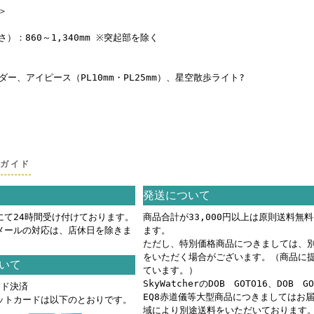
＞
）：860～1,340mm ※突起部を除く
ンダー、アイピース（PL10mm・PL25mm）、星空散歩ライト?
グガイド
発送について
にて24時間受け付けております。
商品合計が33,000円以上は原則送料無
メールの対応は、店休日を除きま
ます。
ただし、特別価格商品につきましては、
をいただく場合がございます。（商品に
いて
ています。）
SkyWatcherのDOB GOTO16、DOB G
ード決済
EQ8赤道儀等大型商品につきましてはお
ットカードは以下のとおりです。
域により別途送料をいただいております