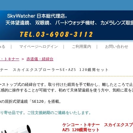
みる
｜
マイページへログイン
｜
ご利用案内
｜
お問い合わせ
・トキナー
>
赤道儀・経緯台
ナー スカイエクスプローラーSE-AZ5 120鏡筒セット
フリーストップ式の経緯台です。取り付けた鏡筒を手で動かし、離したところで
直感的に操作することが可能です。初めて天体望遠鏡を使う方や、気軽に星を
。
mの屈折式望遠鏡「SE120」を搭載。
取り寄せ品です。ご注文後納期のご連絡をいたします。
ケンコー・トキナー スカイエクスプ
AZ5 120鏡筒セット