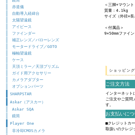
鏡筒
＜三脚+マウント
赤道儀
質量：4.1kg
自動導入経緯台
サイズ（外径×長さ
太陽望遠鏡
アイピース
＜付属品＞
ファインダー
9×50mmファイ
補正レンズ／バローレンズ
モータードライブ／GOTO
極軸望遠鏡
ケース
天頂ミラー／天頂プリズム
ショッピン
ガイド用アクセサリー
カメラアダプター
ご注文方法
オプションパーツ
インターネット
SHARPSTAR
ご注文やご質問
Askar（アスカー）
す。
Askar SQA
お支払いにつ
鏡筒
■クレジットカ
Player One
取扱いのクレジ
非冷却CMOSカメラ