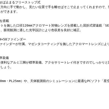
離せば止まるフリーストップ式
直方向に手で動かし、見たい位置で手を離せばそこで止まってくれますので、
とができます。
筒を搭載
トを施した口径120mmアクロマート対物レンズを搭載した屈折式望遠鏡「SE1
ら、眼視観測に適した光学設計により色収差を良好に補正。
9×50ファインダー
型ファインダーが付属。マゼンタコーティングを施したアクロマートレンズによ
準装備
に便利なアルミ三脚が標準装備。アクセサリートレイ付きですのでしっかりと
でしょう。
10mm・PL25mm）や、天体観測前のシミュレーションに最適なPCソフト「星