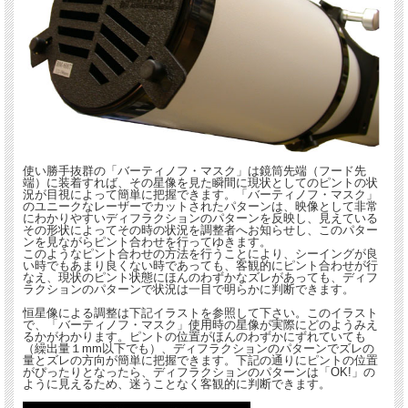
使い勝手抜群の「バーティノフ・マスク」は鏡筒先端（フード先
端）に装着すれば、その星像を見た瞬間に現状としてのピントの状
況が目視によって簡単に把握できます。「バーティノフ・マスク」
のユニークなレーザーでカットされたパターンは、映像として非常
にわかりやすいディフラクションのパターンを反映し、見えている
その形状によってその時の状況を調整者へお知らせし、このパター
ンを見ながらピント合わせを行ってゆきます。
このようなピント合わせの方法を行うことにより、シーイングが良
い時でもあまり良くない時であっても、客観的にピント合わせが行
なえ、現状のピント状態にほんのわずかなズレがあっても、ディフ
ラクションのパターンで状況は一目で明らかに判断できます。
恒星像による調整は下記イラストを参照して下さい。このイラスト
で、「バーティノフ・マスク」使用時の星像が実際にどのようみえ
るかがわかります。ピントの位置がほんのわずかにずれていても
（繰出量１mm以下でも）、ディフラクションのパターンでズレの
量とズレの方向が簡単に把握できます。下記の通りにピントの位置
がぴったりとなったら、ディフラクションのパターンは「OK!」の
ように見えるため、迷うことなく客観的に判断できます。