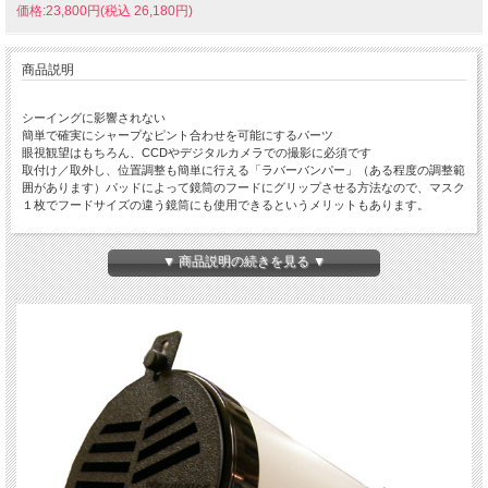
価格:23,800円(税込 26,180円)
商品説明
シーイングに影響されない
簡単で確実にシャープなピント合わせを可能にするパーツ
眼視観望はもちろん、CCDやデジタルカメラでの撮影に必須です
取付け／取外し、位置調整も簡単に行える「ラバーバンパー」（ある程度の調整範
囲があります）パッドによって鏡筒のフードにグリップさせる方法なので、マスク
１枚でフードサイズの違う鏡筒にも使用できるというメリットもあります。
35cmシュミカセ／同クラス鏡筒用
サイズはこちらでご確認下さい。
▼ 商品説明の続きを見る ▼
※この品物はお取り寄せ品です。ご注文後納期のご連絡をいたします。