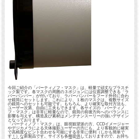
今回ご紹介の「バーティノフ・マスク」は、軽量で頑丈なプラスチ
ック製です。各マスクの周囲の３ポジョンには位置調整できる「ラ
バーバンパー」が付いており、ラバーバンパーをフード外径に合わ
せ鏡筒にセットします。これにより、１枚のマスクは、複数サイズ
の鏡筒へのセットも可能です。もちろん、より確実な取付方法も、
ユーザー次第、自由に工夫もできます。各サイズの「バーティノ
フ・マスク」は非常に軽量なので、鏡筒の前後方向へのバランスに
影響を与えず、構造及び素材はメンテナンスーリーの強いデザイン
となっております。
「バーティノフ・マスク」は、眼視観望派の方、CCDイメージャー
やデジカメラによる天体撮影ユーザーの方にも、より客観的に確実
で高精度なピント合わせを可能にする非常に便利（しかも簡単で
す！）な新製品です。サイズも各種提供しておりますので、お持ち