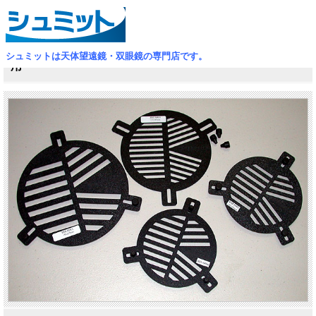
TOP
>
国際光器
バーティノフ・マスク／35cmシュミカセ／同クラス鏡筒
シュミットは天体望遠鏡・双眼鏡の専門店です。
用