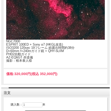
NGC7000
ESPRIT 100ED + Sony α7 (HKGL改造)
ISO3200 120sec 19フレーム 総露出時間約38分
D=60mm f=240mガイド鏡 + QHY-5LIIM
PHD2自動ガイド
AZ-EQ6GT 赤道儀
撮影：根本泰人様
価格:
320,000円
(税込 352,000円)
注文
購入数：
本