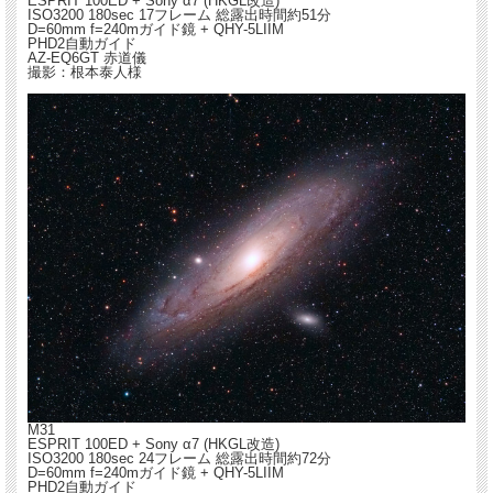
ESPRIT 100ED + Sony α7 (HKGL改造)
ISO3200 180sec 17フレーム 総露出時間約51分
D=60mm f=240mガイド鏡 + QHY-5LIIM
PHD2自動ガイド
AZ-EQ6GT 赤道儀
撮影：根本泰人様
M31
ESPRIT 100ED + Sony α7 (HKGL改造)
ISO3200 180sec 24フレーム 総露出時間約72分
D=60mm f=240mガイド鏡 + QHY-5LIIM
PHD2自動ガイド