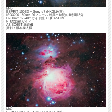
M45
ESPRIT 100ED + Sony α7 (HKGL改造)
ISO3200 180sec 26フレーム 総露出時間約1時間18分
D=60mm f=240mガイド鏡 + QHY-5LIIM
PHD2自動ガイド
AZ-EQ6GT 赤道儀
撮影：根本泰人様
M42