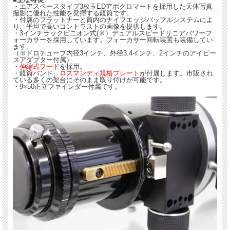
・エアスペースタイプ3枚玉EDアポクロマートを採用した天体写真
撮影に優れた性能を発揮する鏡筒です。
・付属のフラットナーと筒内のナイフエッジバッフルシステムによ
り、平坦で高いコントラストの画像を提供します。
・3インチラックピニオン式(※）デュアルスピードリニアパワーフ
ォーカサーを採用しています。フォーカサー回転装置も装備してい
ます。
（※ドロチューブ内径3インチ、外径3.4インチ、2インチのアイピー
スアダプター付属）
・
伸縮式フード
を採用。
・鏡筒バンド、
ロスマンディ規格プレート
が付属します。市販され
ている多くの架台にそのまま取り付けが可能です。
・9×50正立ファインダー付属です。