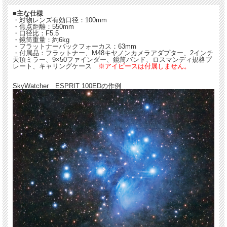
■主な仕様
・対物レンズ有効口径：100mm
・焦点距離：550mm
・口径比：F5.5
・鏡筒重量：約6kg
・フラットナーバックフォーカス：63mm
・付属品：フラットナー、M48キヤノンカメラアダプター、2インチ
天頂ミラー、9×50ファインダー、鏡筒バンド、ロスマンディ規格プ
レート、キャリングケース
※アイピースは付属しません。
SkyWatcher ESPRIT 100EDの作例