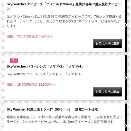
Sky-Watcher アイピース「エメラルド22ｍｍ」見掛け視界82度広視野アイピー
ス
エメラルド22mmは見かけ視界82°の広視野アイピースです。7枚レンズ構成と優
れたコーティング により、周辺まで収差が少ない高コントラストな視界が広が
ります。
価格： 32,591円(税込 35,850円)
NEW
Sky-Watcher バローレンズ「ノマド-2」「ノマド-4」
Sky-Watcher バローレンズ「ノマド-2」「ノマド-4」
価格： 15,000円(税込 16,500円)
～
Sky Watcher 90度天頂ミラー2”（50.8ｍｍ） 誘電コート仕様
通常の金属蒸着ミラーに比べ高い反射率が得られる誘電コートが施された天頂ミ
ラーです。2インチアイピースの他に、31.7mmアイピースも使用可能です。