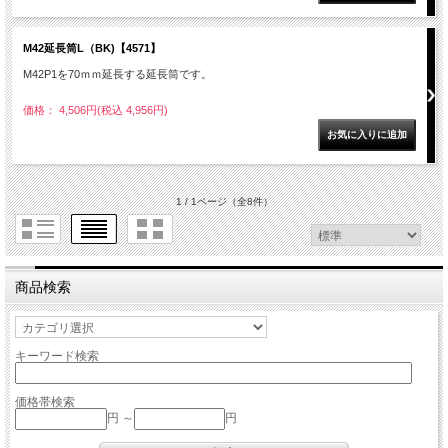
M42延長筒L（BK)【4571】
M42P1を70ｍｍ延長する延長筒です。
価格： 4,506円(税込 4,956円)
1 / 1ページ
（全8件）
商品検索
キーワード検索
価格帯検索
円 ～
円