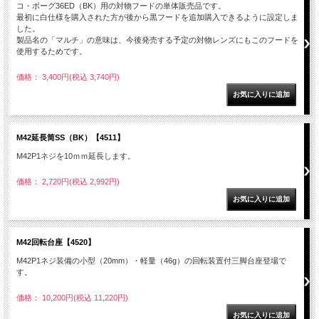
コ・ボーグ36ED（BK）用の対物フードの単体販売品です。
最初に白仕様を購入された方が後から黒フードを追加購入できるように設定しま
した。
製品名の「マルチ」の意味は、今後発売する予定の対物レンズにもこのフードを
使用するためです。
価格： 3,400円(税込 3,740円)
M42延長筒SS（BK）【4511】
M42P1ネジを10ｍｍ延長します。
価格： 2,720円(税込 2,992円)
M42回転台座【4520】
M42P1ネジ装備の小型（20mm）・軽量（46g）の回転装置付三脚台座登場で
す。
価格： 10,200円(税込 11,220円)