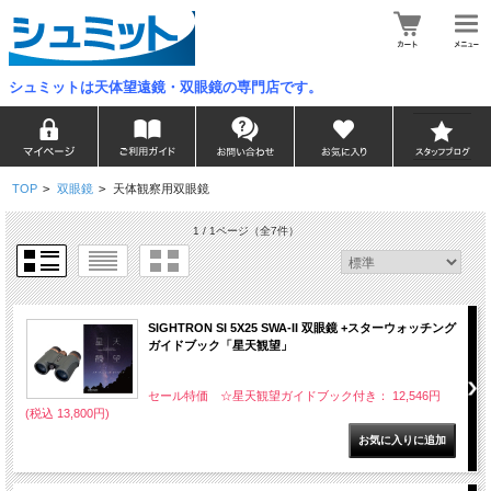
シュミットは天体望遠鏡・双眼鏡の専門店です。
TOP
>
双眼鏡
>
天体観察用双眼鏡
1 / 1ページ
（全7件）
SIGHTRON SI 5X25 SWA-II 双眼鏡 +スターウォッチング
ガイドブック「星天観望」
セール特価 ☆星天観望ガイドブック付き： 12,546円
(税込 13,800円)