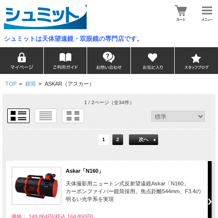
シュミットは天体望遠鏡・双眼鏡の専門店です。
TOP
>
鏡筒
>
ASKAR（アスカー）
1 / 2ページ
（全34件）
1
2
次へ
Askar「N160」
天体撮影用ニュートン式反射望遠鏡Askar「N160」
カーボンファイバー鏡筒採用。焦点距離544mm、F3.4の
明るい光学系を実現
価格： 149,864円(税込 164,850円)