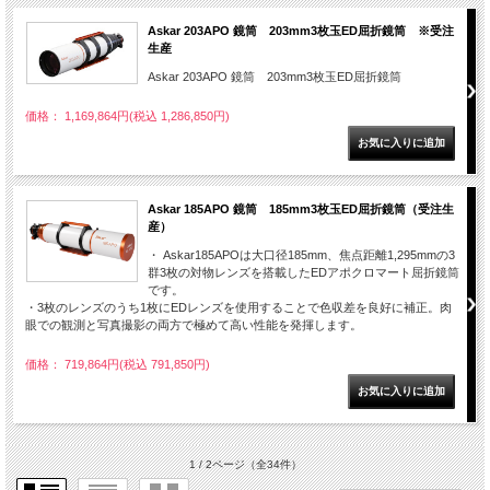
Askar 203APO 鏡筒 203mm3枚玉ED屈折鏡筒 ※受注
生産
Askar 203APO 鏡筒 203mm3枚玉ED屈折鏡筒
価格： 1,169,864円(税込 1,286,850円)
Askar 185APO 鏡筒 185mm3枚玉ED屈折鏡筒（受注生
産）
・ Askar185APOは大口径185mm、焦点距離1,295mmの3
群3枚の対物レンズを搭載したEDアポクロマート屈折鏡筒
です。
・3枚のレンズのうち1枚にEDレンズを使用することで色収差を良好に補正。肉
眼での観測と写真撮影の両方で極めて高い性能を発揮します。
価格： 719,864円(税込 791,850円)
1 / 2ページ
（全34件）