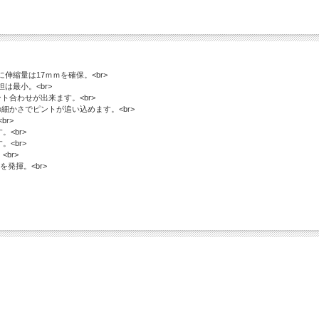
縮量は17ｍｍを確保。<br>
は最小。<br>
ント合わせが出来ます。<br>
の細かさでピントが追い込めます。<br>
r>
<br>
<br>
br>
発揮。<br>