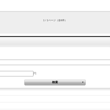
1 / 1ページ
（全6件）
円