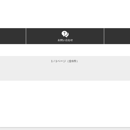
1 / 1ページ
（全6件）