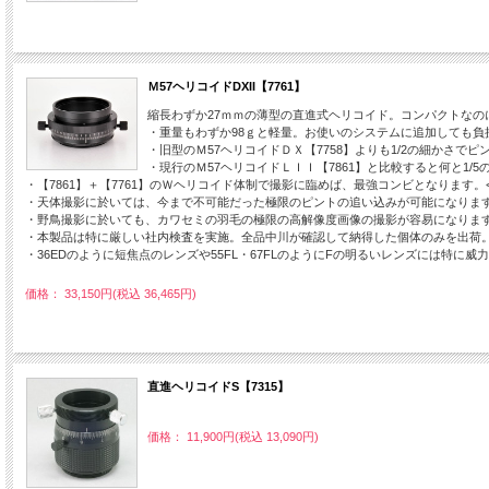
Ｍ57ヘリコイドDXII【7761】
縮長わずか27ｍｍの薄型の直進式ヘリコイド。コンパクトなのに伸
・重量もわずか98ｇと軽量。お使いのシステムに追加しても負担
・旧型のＭ57ヘリコイドＤＸ【7758】よりも1/2の細かさでピ
・現行のＭ57ヘリコイドＬＩＩ【7861】と比較すると何と1/5
・【7861】＋【7761】のＷヘリコイド体制で撮影に臨めば、最強コンビとなります。<b
・天体撮影に於いては、今まで不可能だった極限のピントの追い込みが可能になります。
・野鳥撮影に於いても、カワセミの羽毛の極限の高解像度画像の撮影が容易になります。
・本製品は特に厳しい社内検査を実施。全品中川が確認して納得した個体のみを出荷。<
・36EDのように短焦点のレンズや55FL・67FLのようにFの明るいレンズには特に威力を
価格： 33,150円(税込 36,465円)
直進ヘリコイドS【7315】
価格： 11,900円(税込 13,090円)