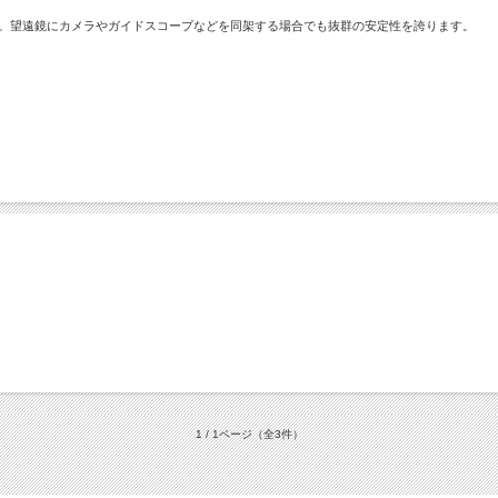
化。望遠鏡にカメラやガイドスコープなどを同架する場合でも抜群の安定性を誇ります。
1 / 1ページ
（全3件）