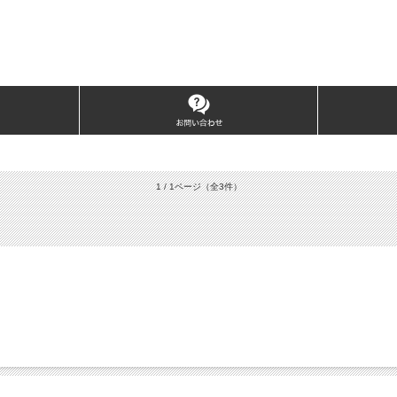
1 / 1ページ
（全3件）