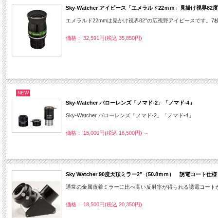
Sky-Watcher アイピース「エメラルド22ｍｍ」見掛け視界8
エメラルド22mmは見かけ視界82°の広視野アイピースです
価格： 32,591円(税込 35,850円)
NEW
Sky-Watcher バローレンズ「ノマド-2」「ノマド-4」
Sky-Watcher バローレンズ「ノマド-2」「ノマド-4」
価格： 15,000円(税込 16,500円)
～
Sky Watcher 90度天頂ミラー2”（50.8ｍｍ） 誘電コート仕様
通常の金属蒸着ミラーに比べ高い反射率が得られる誘電コートが
価格： 18,500円(税込 20,350円)