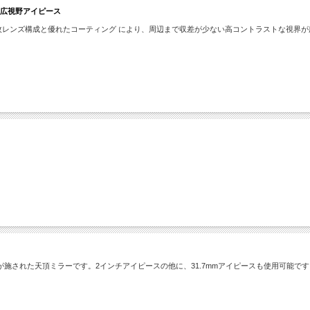
2度広視野アイピース
。7枚レンズ構成と優れたコーティング により、周辺まで収差が少ない高コントラストな視界
施された天頂ミラーです。2インチアイピースの他に、31.7mmアイピースも使用可能です