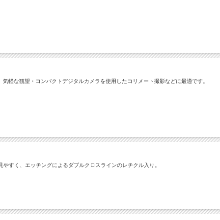
。気軽な観望・コンパクトデジタルカメラを使用したコリメート撮影などに最適です。
で見やすく、エッチングによるダブルクロスラインのレチクル入り。