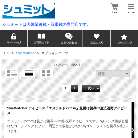
シュミットは天体望遠鏡・双眼鏡の専門店です。
TOP
>
Sky-Watcher
>
オプションパーツ
1 / 2ページ
（全27件）
1
2
次へ
Sky-Watcher アイピース「エメラルド22ｍｍ」見掛け視界82度広視野アイピー
ス
エメラルド22mmは見かけ視界82°の広視野アイピースです。7枚レンズ構成と優
れたコーティング により、周辺まで収差が少ない高コントラストな視界が広が
ります。