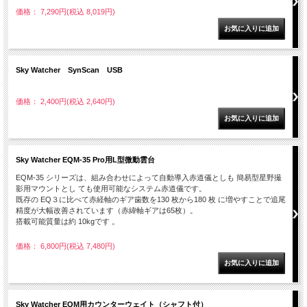
価格： 7,290円(税込 8,019円)
Sky Watcher SynScan USB
価格： 2,400円(税込 2,640円)
Sky Watcher EQM-35 Pro用L型微動雲台
EQM-35 シリーズは、組み合わせによって自動導入赤道儀としも 簡易型星野撮
影用マウントとし ても使用可能なシステム赤道儀です。
既存の EQ３に比べて赤経軸のギア歯数を130 枚から180 枚 に増やすことで追尾
精度が大幅改善されています（赤緯軸ギアは65枚）。
搭載可能質量は約 10kgです 。
価格： 6,800円(税込 7,480円)
Sky Watcher EQM用カウンターウェイト（シャフト付）