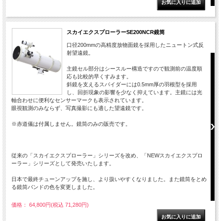
スカイエクスプローラーSE200NCR鏡筒
口径200mmの高精度放物面鏡を採用したニュートン式反
射望遠鏡。
主鏡セル部分はシースルー構造ですので観測前の温度順
応も比較的早くすみます。
斜鏡を支えるスパイダーには0.5mm厚の羽根型を採用
し、回折現象の影響を少なく抑えています。主鏡には光
軸合わせに便利なセンサーマークも表示されています。
眼視観測のみならず、写真撮影にも適した望遠鏡です。
※赤道儀は付属しません。鏡筒のみの販売です。
従来の「スカイエクスプローラー」シリーズを改め、「NEWスカイエクスプロ
ーラー」シリーズとして発売いたします。
日本で最終チューンアップを施し、より扱いやすくなりました。また鏡筒をとめ
る鏡筒バンドの色を変更しました。
価格： 64,800円(税込 71,280円)