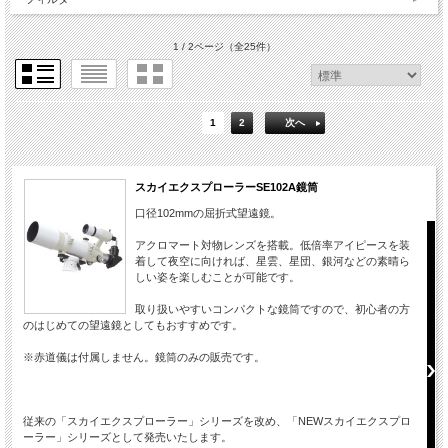
1 / 2ページ
（全25件）
1
2
次へ
スカイエクスプローラーSE102A鏡筒
口径102mmの屈折式望遠鏡。
アクロマート対物レンズを搭載。低倍率アイピースを装
着して夜空に向ければ、星雲、星団、銀河などの素晴ら
しい姿を楽しむことが可能です。
取り扱いやすいコンパクトな鏡筒ですので、初心者の方
のはじめての望遠鏡としてもおすすめです。
※赤道儀は付属しません。鏡筒のみの販売です。
従来の「スカイエクスプローラー」シリーズを改め、「NEWスカイエクスプロ
ーラー」シリーズとして発売いたします。