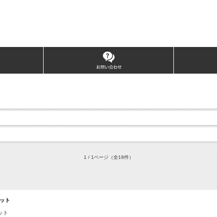
1 / 1ページ
（全18件）
セット
ット